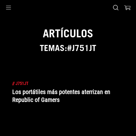
Accessibility links
Saltar al contenido
Ayuda de accesibilidad
Saltar al menú
ASUS Footer
ARTÍCULOS
TEMAS:#J751JT
//
J751JT
Los portátiles más potentes aterrizan en
Republic of Gamers