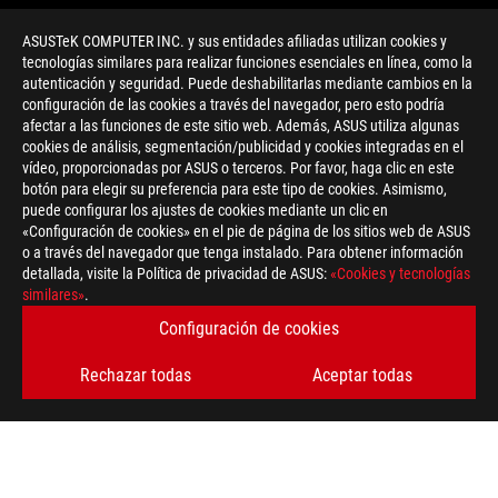
ASUSTeK COMPUTER INC. y sus entidades afiliadas utilizan cookies y
tecnologías similares para realizar funciones esenciales en línea, como la
autenticación y seguridad. Puede deshabilitarlas mediante cambios en la
configuración de las cookies a través del navegador, pero esto podría
afectar a las funciones de este sitio web. Además, ASUS utiliza algunas
cookies de análisis, segmentación/publicidad y cookies integradas en el
vídeo, proporcionadas por ASUS o terceros. Por favor, haga clic en este
botón para elegir su preferencia para este tipo de cookies. Asimismo,
>
GAMING J751JT
puede configurar los ajustes de cookies mediante un clic en
«Configuración de cookies» en el pie de página de los sitios web de ASUS
o a través del navegador que tenga instalado. Para obtener información
detallada, visite la Política de privacidad de ASUS:
«Cookies y tecnologías
OBTÉN LAS ÚLTIMAS OFERTAS Y MÁS
similares»
.
Configuración de cookies
REGÍSTRATE
Rechazar todas
Aceptar todas
ACERCA DE ROG
INICIO
NEWSROOM