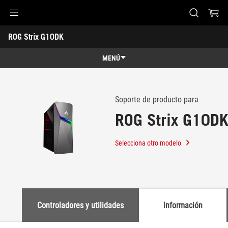
Accessibility links
ROG Strix G10DK 
Saltar al contenido
Ayuda de accesibilidad
Saltar al menú
ASUS Footer
-
Soporte
MENÚ
Características
Características
Especificaciones técnicas
Soporte de producto para
ROG Strix G10D
Galería
Soporte
Selecciona otro modelo
Controladores y utilidades
Información