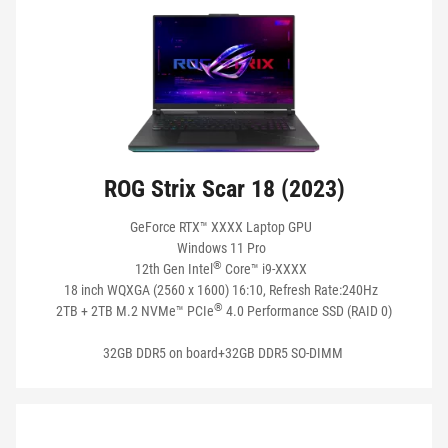
TAMAÑO DE PANTALLA
TIPO DE PANTALLA
ROG Strix Scar 18 (2023)
MEMORIA
GeForce RTX™ XXXX Laptop GPU
Windows 11 Pro
®
12th Gen Intel
Core™ i9-XXXX
ALMACENAMIENTO
18 inch WQXGA (2560 x 1600) 16:10, Refresh Rate:240Hz
®
2TB + 2TB M.2 NVMe™ PCIe
4.0 Performance SSD (RAID 0)
32GB DDR5 on board+32GB DDR5 SO-DIMM
CONECTIVIDAD
BATERÍA