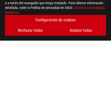
o a través del navegador que tenga instalado. Para obtener información
detallada, visite la Política de privacidad de ASUS:
«Cookies y tecnologías
similares»
.
Configuración de cookies
Rechazar todas
Aceptar todas
>
GAMING PORTÁTILES Y CONVERTIBLES
OBTÉN LAS ÚLTIMAS OFERTAS Y MÁS
REGÍSTRATE
ACERCA DE ROG
INICIO
NEWSROOM