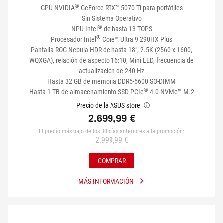
®
GPU NVIDIA
GeForce RTX™ 5070 Ti para portátiles
Sin Sistema Operativo
®
NPU Intel
de hasta 13 TOPS
®
Procesador Intel
Core™ Ultra 9 290HX Plus
Pantalla ROG Nebula HDR de hasta 18", 2.5K (2560 x 1600,
WQXGA), relación de aspecto 16:10, Mini LED, frecuencia de
actualización de 240 Hz
Hasta 32 GB de memoria DDR5-5600 SO-DIMM
®
Hasta 1 TB de almacenamiento SSD PCIe
4.0 NVMe™ M.2
Precio de la ASUS store
2.699,99 €
El precio más bajo de los 30 días anteriores a la promoción:
2.999,99 €
COMPRAR
MÁS INFORMACIÓN