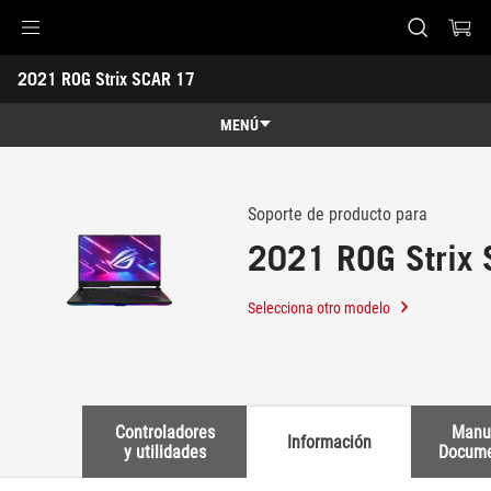
Accessibility links
2021 ROG Strix SCAR 17 
Saltar al contenido
Ayuda de accesibilidad
Saltar al menú
ASUS Footer
-
Soporte
MENÚ
Características
Características
Especificaciones técnicas
Soporte de producto para
2021 ROG Strix
Premios
Galería
Selecciona otro modelo
Soporte
Controladores
Manu
Información
y utilidades
Docume