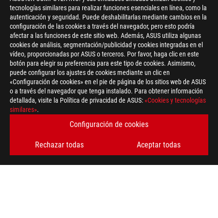
tecnologías similares para realizar funciones esenciales en línea, como la
autenticación y seguridad. Puede deshabilitarlas mediante cambios en la
configuración de las cookies a través del navegador, pero esto podría
afectar a las funciones de este sitio web. Además, ASUS utiliza algunas
cookies de análisis, segmentación/publicidad y cookies integradas en el
vídeo, proporcionadas por ASUS o terceros. Por favor, haga clic en este
botón para elegir su preferencia para este tipo de cookies. Asimismo,
puede configurar los ajustes de cookies mediante un clic en
«Configuración de cookies» en el pie de página de los sitios web de ASUS
o a través del navegador que tenga instalado. Para obtener información
detallada, visite la Política de privacidad de ASUS:
«Cookies y tecnologías
similares»
.
Configuración de cookies
Disclaimer
Centrino Logo, Core Inside, Intel, Intel Logo, Intel Core, Intel Ins
Pentium, Pentium Inside, Viiv Inside, vPro Inside, Xeon y Xeon 
Rechazar todas
Aceptar todas
otros países.
Las especificaciones del producto pueden variar de un país a
concretas para tu región en tu tienda habitual. Los colores pu
fotografía y/o la configuración del monitor. Aunque en el mom
más precisa, nos reservamos el derecho de realizar cambios sin
A menos que se indique lo contrario, todas las afirmaciones es
variar en aplicaciones del día a día.
Los términos HDMI, HDMI High-Definition Multimedia Interface (