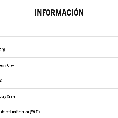
INFORMACIÓN
FAQ)
Zenni Claw
US
oury Crate
de red inalámbrica (Wi-Fi)