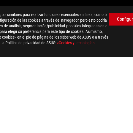
as similares para realizar funciones esenciales en línea, como la
Configur
iguración de las cookies a través del navegador, pero esto podría
es de análisis, segmentación/publicidad y cookies integradas en el
nside, Intel Inside Logo, Intel Viiv, Intel vPro, Itanium, Itanium Inside,
 para elegir su preferencia para este tipo de cookies. Asimismo,
s países.
 cookies» en el pie de página de los sitios web de ASUS o a través
otro. Recomendamos que compruebes las especificaciones concretas pa
 la Política de privacidad de ASUS:
«Cookies y tecnologías
a y/o la configuración del monitor. Aunque en el momento de la publi
án basadas en rendimiento teórico. El rendimiento final puede variar 
(Interfaz multimedia de alta definición), HDMI Trade Dress (diseño 
tor, Inc.
pecificaciones.
MI 2.1 FRL a partir del 3 de mayo de 2022.
E), solo admite transmisión de datos.
 el país y sus normativas específicas. Esta función solo es compatibl
previo aviso. Consulta las ofertas exactas en tu tienda habitual. Lo
delo y las imágenes solo tienen caracter ilustrativo. Usa las páginas
erse sujetas a cambios sin previo aviso.
cas registradas de sus respectivas compañías.
án basadas en rendimiento teórico. El rendimiento final puede variar 