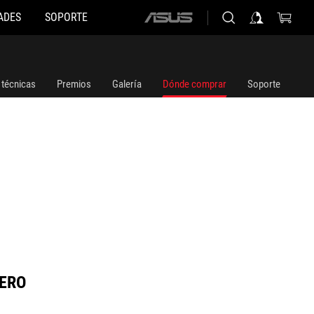
ADES
SOPORTE
ASUS
home
logo
 técnicas
Premios
Galería
Dónde comprar
Soporte
HERO