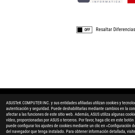
Resaltar Diferencia
OFF
ASUS
Footer
>
GAMING PLACAS BASE
>
PLACAS BASE FILTER
>
ASUSTeK COMPUTER INC. y sus entidades afiliadas utilizan cookies y tecnologí
autenticación y seguridad. Puede deshabilitarlas mediante cambios en la conf
afectar a las funciones de este sitio web. Además, ASUS utiliza algunas cooki
vídeo, proporcionadas por ASUS o terceros. Por favor, haga clic en este botón
puede configurar los ajustes de cookies mediante un clic en «Configuración de
del navegador que tenga instalado. Para obtener información detallada, visite