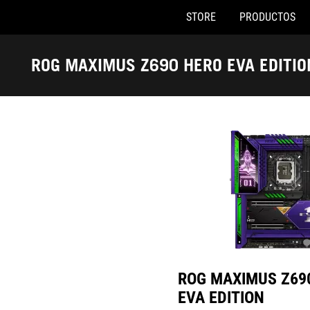
STORE
PRODUCTOS
ROG MAXIMUS Z690 HERO EV
Accessibility links
Saltar al contenido
Ayuda de accesibilidad
Saltar al menú
ASUS Footer
ROG MAXIMUS Z690 HERO EVA EDITIO
ROG MAXIMUS Z69
EVA EDITION