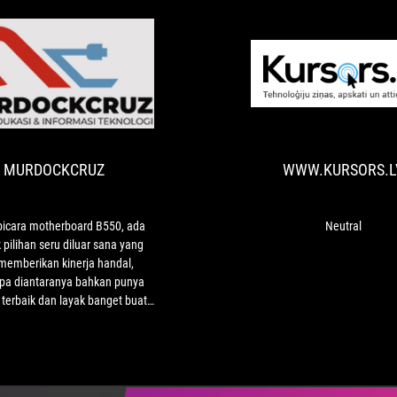
MURDOCKCRUZ
Ketika
bicara motherboard
B550,
ada
MURDOCKCRUZ
WWW.KURSORS.L
banyak
pilihan
seru
diluar
bicara motherboard B550, ada
Neutral
sana
pilihan seru diluar sana yang
yang
 memberikan kinerja handal,
bisa
pa diantaranya bahkan punya
memberikan
s terbaik dan layak banget buat
kinerja
 Salah satunya datang dari ASUS
handal,
IX B550-XE WIFI GAMING yang
beberapa
egudang pesona menawan dan
diantaranya
ilai unggulan pasti. Meskipun,
bahkan
ya enggak semua orang bisa