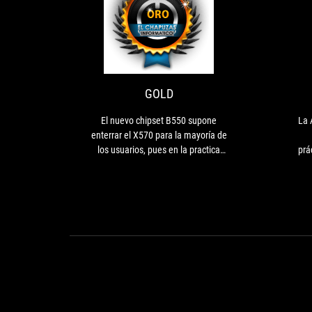
GOLD
El
nuevo
chipset
B550
supone
GOLD
enterrar
el
El nuevo chipset B550 supone
La 
X570
enterrar el X570 para la mayoría de
para
los usuarios, pues en la practica
prá
la
ofrece las mismas prestaciones e
mayoría
incluso un mayor rendimiento.
de
los
usuarios,
pues
en
la
practica
ofrece
las