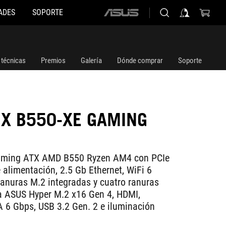
ADES
SOPORTE
ASUS
home
logo
 técnicas
Premios
Galería
Dónde comprar
Soporte
IX B550-XE GAMING
gaming ATX AMD B550 Ryzen AM4 con PCIe
 alimentación, 2.5 Gb Ethernet, WiFi 6
ranuras M.2 integradas y cuatro ranuras
eta ASUS Hyper M.2 x16 Gen 4, HDMI,
A 6 Gbps, USB 3.2 Gen. 2 e iluminación