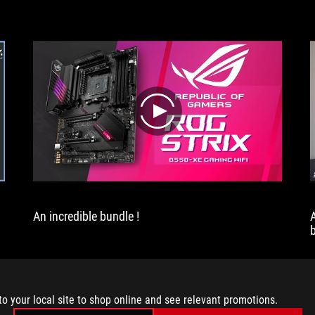
las
placas
de
gama
alta
con
chipset
X570
play
An incredible bundle !
i
to your local site to shop online and see relevant promotions.