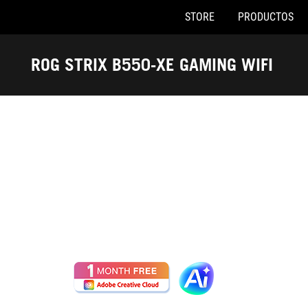
STORE
PRODUCTOS
Accessibility links
Saltar al contenido
Ayuda de accesibilidad
Saltar al menú
ASUS Footer
ROG STRIX B550-XE GAMING WIFI