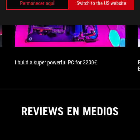
Permanecer aquí
Switch to the US website
play
I build a super powerful PC for 3200€
REVIEWS EN MEDIOS