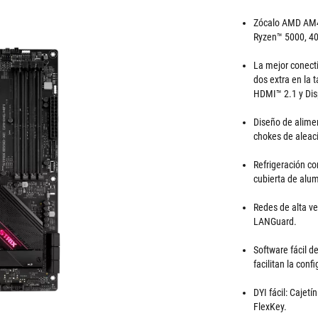
Zócalo AMD AM4:
Ryzen™ 5000, 40
La mejor conect
dos extra en la 
HDMI™ 2.1 y Dis
Diseño de alime
chokes de aleac
Refrigeración c
cubierta de alum
Redes de alta ve
LANGuard.
Software fácil de
facilitan la conf
DYI fácil: Cajet
FlexKey.