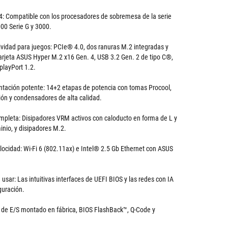
 Compatible con los procesadores de sobremesa de la serie
00 Serie G y 3000.
ividad para juegos: PCIe® 4.0, dos ranuras M.2 integradas y
tarjeta ASUS Hyper M.2 x16 Gen. 4, USB 3.2 Gen. 2 de tipo C®,
playPort 1.2.
ntación potente: 14+2 etapas de potencia con tomas Procool,
ión y condensadores de alta calidad.
ompleta: Disipadores VRM activos con caloducto en forma de L y
inio, y disipadores M.2.
locidad: Wi-Fi 6 (802.11ax) e Intel® 2.5 Gb Ethernet con ASUS
 usar: Las intuitivas interfaces de UEFI BIOS y las redes con IA
iguración.
ín de E/S montado en fábrica, BIOS FlashBack™, Q-Code y