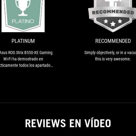
PLATINUM
La
Asus
ROG
Strix
B550-
PLATINUM
RECOMMENDED
XE
Gaming
Asus ROG Strix B550-XE Gaming
Simply objectively, or in a vac
Wi-
Wi-Fi ha demostrado en
this is very awesome.
Fi
cticamente todos los apartados
ha
estar al nivel de las placas de
demostrado
gama alta con chipset X570
en
prácticamente
todos
los
apartados
estar
REVIEWS EN VÍDEO
al
nivel
de