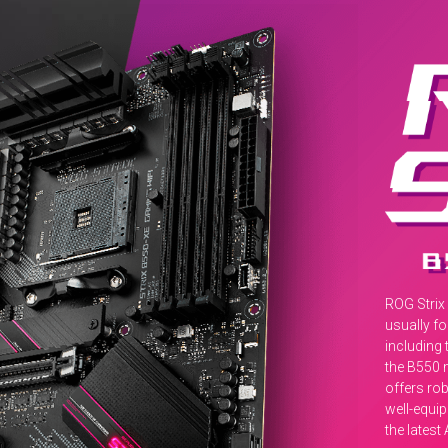
punya
memiliki mobo ini.
kualitas
terbaik
dan
layak
banget
buat
dimiliki.
Salah
satunya
datang
dari ASUS
ROG
STRIX
ROG Strix
B550-
usually f
XE
including 
WIFI
the B550 
GAMING yang
offers rob
punya
well-equi
segudang
the lates
pesona