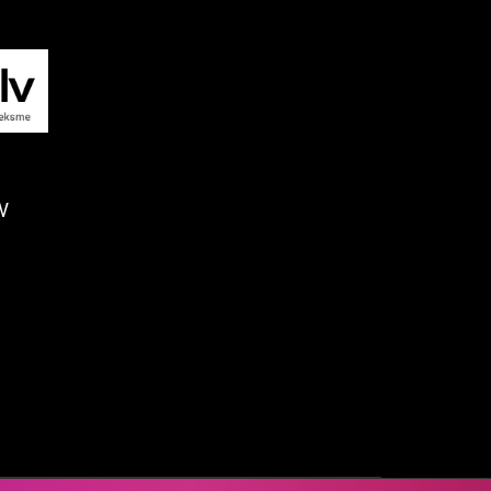
WWW.KURSORS.LV
Neutral
V