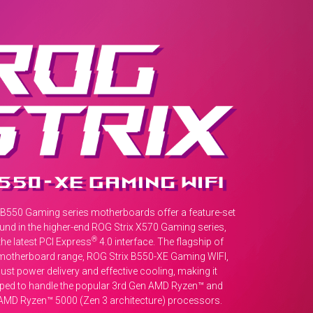
 B550 Gaming series motherboards offer a feature-set
ound in the higher-end ROG Strix X570 Gaming series,
®
the latest PCI Express
4.0 interface. The flagship of
motherboard range, ROG Strix B550-XE Gaming WIFI,
ust power delivery and effective cooling, making it
pped to handle the popular 3rd Gen AMD Ryzen™ and
t AMD Ryzen™ 5000 (Zen 3 architecture) processors.