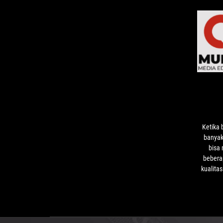
Ketika 
banyak 
bisa
bebera
kualita
dimiliki.
ROG STR
punya s
banyak n
kayakn