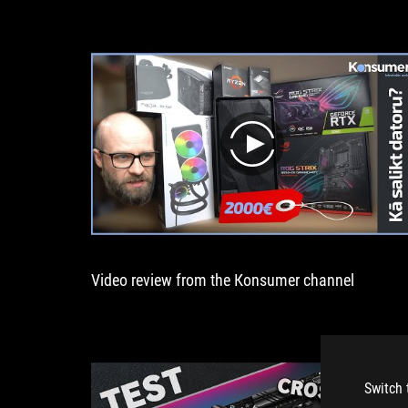
mismas
prestaciones
e
incluso
un
mayor
rendimiento.
play
Video review from the Кonsumer channel
Switch 