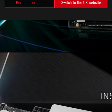
Permanecer aquí
Switch to the US website
IN