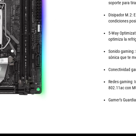
soporte para tir
Disipador M.2: E
condiciones posi
5-Way Optimizati
optimiza la refr
Sonido gaming: 
sónica que te me
Conectividad ga
Redes gaming: In
802.11ac con 
Gamer’s Guardi