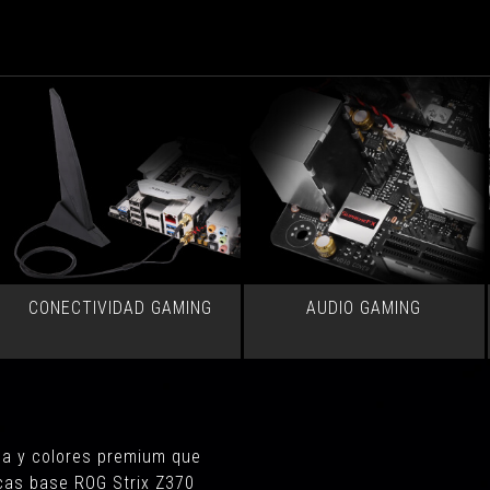
durabilidad,
y una tarjeta de sonido magnífica.
BIOS
super
estable
y
con
actualizaciones,
capacidad
de
overclock
y
una
tarjeta
CONECTIVIDAD GAMING
AUDIO GAMING
de
sonido
magnífica.
ana y colores premium que
acas base ROG Strix Z370