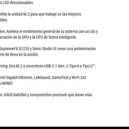
as LED direccionables.
nfría la unidad M.2 para que trabaje en las mejores
bles.
on: Acelera el rendimiento general de tu sistema con un clic y
igeración de la GPU y la CPU de forma inteligente.
SupremeFX S1220 y Sonic Studio III crean una ambientación
te de lleno en la acción.
ming: Dos M.2 y conectores USB 3.1 Gen. 2 Tipo-A y Tipo-C™.
tel Gigabit Ethernet, LANGuard, GameFirst y Wi-Fi 2x2
MU-MIMO
an: ASUS SafeSlot y componentes premium que duran más.