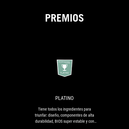
PREMIOS
PLATINO
Tiene
todos
los
ingredientes
para
PLATINO
triunfar:
diseño,
Tiene todos los ingredientes para
componentes
triunfar: diseño, componentes de alta
de
durabilidad, BIOS super estable y con
alta
actualizaciones, capacidad de overclock