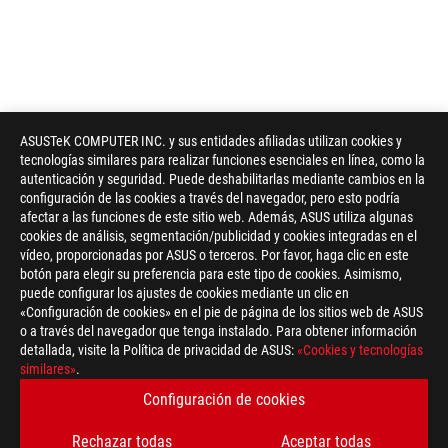
ASUSTeK COMPUTER INC. y sus entidades afiliadas utilizan cookies y
tecnologías similares para realizar funciones esenciales en línea, como la
autenticación y seguridad. Puede deshabilitarlas mediante cambios en la
configuración de las cookies a través del navegador, pero esto podría
afectar a las funciones de este sitio web. Además, ASUS utiliza algunas
cookies de análisis, segmentación/publicidad y cookies integradas en el
vídeo, proporcionadas por ASUS o terceros. Por favor, haga clic en este
botón para elegir su preferencia para este tipo de cookies. Asimismo,
puede configurar los ajustes de cookies mediante un clic en
«Configuración de cookies» en el pie de página de los sitios web de ASUS
o a través del navegador que tenga instalado. Para obtener información
detallada, visite la Política de privacidad de ASUS:
«Cookies y tecnologías
similares»
.
Configuración de cookies
Disclaimer
Placas base
Los términos HDMI, HDMI High-Definition Multimedia Interface (
Rechazar todas
Aceptar todas
e imagen comercial HDMI) y los logotipos HDMI son marcas com