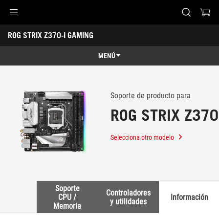
Accessibility links
ROG STRIX Z370-I GAMING
Saltar al contenido
Ayuda de accesibilidad
Saltar al menú
ASUS Footer
-
Soporte
MENÚ
Características
Características
Especificaciones técnicas
Soporte de producto para
ROG STRIX Z370
Premios
Galería
Selecciona otro modelo
Dónde comprar
Soporte
Soporte
Controladores
CPU /
Información
y utilidades
Memoria