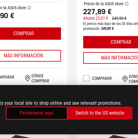
Precio de la ASUS store
tooltip
de la ASUS store
tooltip
227,89 €
90 €
Ahorra 22,01 €
249,90 €
El precio más bajo de los 30 días ant
promoción:
249,90 €
COMPRAR
COMPRAR
MÁS INFORMACIÓN
MÁS INFORMACIÓ
DÓNDE
DÓN
MPARAR
COMPARAR
COMPRAR
COM
to your local site to shop online and see relevant promotions.
ONIBILIDAD
DISPONIBILIDAD
Permanecer aquí
Switch to the US website
DEAL