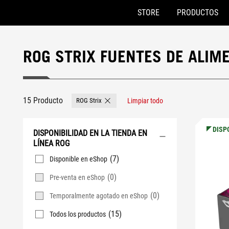
STORE
PRODUCTOS
Accessibility links
Saltar al contenido
Ayuda de accesibilidad
Saltar al menú
ASUS Footer
ROG STRIX FUENTES DE ALIM
15 Producto
ROG Strix
Limpiar todo
Remove ROG Strix
DISP
DISPONIBILIDAD EN LA TIENDA EN
LÍNEA ROG
(7)
Disponible en eShop
(0)
Pre-venta en eShop
(0)
Temporalmente agotado en eShop
(15)
Todos los productos