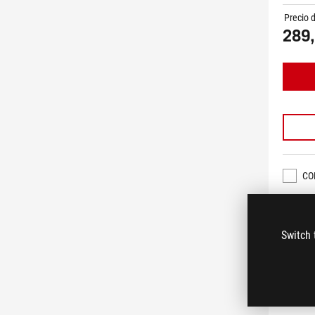
Precio 
289,
CO
Switch 
DISP
DEAL