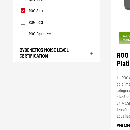
ROG Strix
ROG Loki
ROG Equalizer
CYBENETICS NOISE LEVEL
ROG 
CERTIFICATION
Plat
La ROG 
de alime
refriger
diseñada
un MOSF
tensión 
Equalize
VER ME