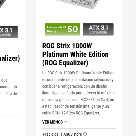
ROG Strix 1000W
Platinum White Edition
alizer)
(ROG Equalizer)
La ROG Strix 1000W Platinum White Edition
a
es una fuente de alimentación silenciosa y
a que
con buena refrigeración, con un diseño
ionamiento
llamativo, diseñada para ofrecer la máxima
inistro de
eficiencia gracias a un MOSFET de GaN, un
estabilizador de tensión inteligente y un
cable PCIe 12V-2x6 ROG Equalizer.
VER MENOS
Precio de la ASUS store
tooltip