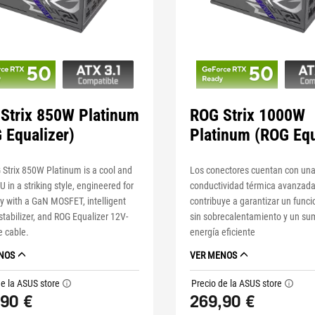
Strix 850W Platinum
ROG Strix 1000W
 Equalizer)
Platinum (ROG Equ
Strix 850W Platinum is a cool and
Los conectores cuentan con un
U in a striking style, engineered for
conductividad térmica avanzad
cy with a GaN MOSFET, intelligent
contribuye a garantizar un func
stabilizer, and ROG Equalizer 12V-
sin sobrecalentamiento y un sum
e cable.
energía eficiente
NOS
VER MENOS
de la ASUS store
Precio de la ASUS store
tooltip
tooltip
90 €
269,90 €