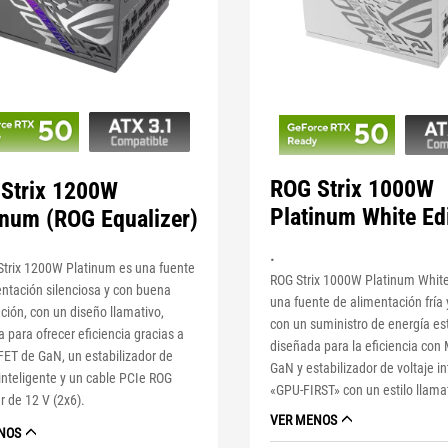
ROG Strix 1000W
Strix 1200W
Platinum White Ed
inum (ROG Equalizer)
.
Strix 1200W Platinum es una fuente
ROG Strix 1000W Platinum White
ntación silenciosa y con buena
una fuente de alimentación fría 
ación, con un diseño llamativo,
con un suministro de energía es
 para ofrecer eficiencia gracias a
diseñada para la eficiencia co
ET de GaN, un estabilizador de
GaN y estabilizador de voltaje in
inteligente y un cable PCIe ROG
«GPU-FIRST» con un estilo llama
r de 12 V (2x6).
VER MENOS
NOS