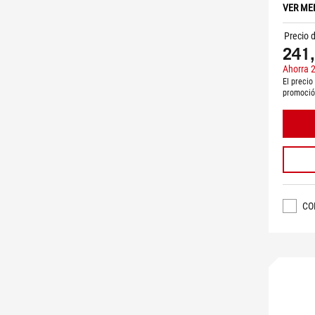
VER ME
Precio 
241,
Ahorra 
El precio
promoci
CO