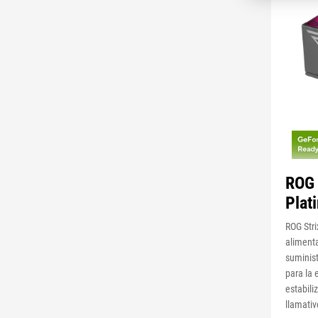
ROG
Plat
ROG Str
alimenta
suminist
para la
estabili
llamativ