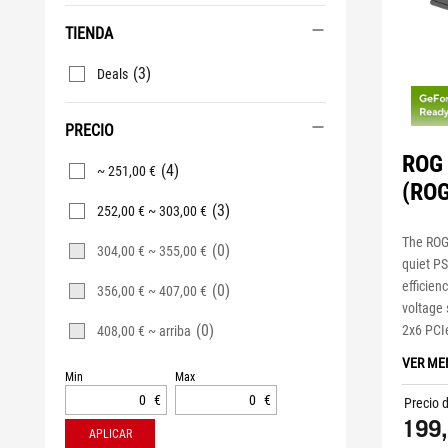
TIENDA
(3)
Deals
PRECIO
ROG 
(4)
~ 251,00 €
(ROG
(3)
252,00 € ~ 303,00 €
The ROG 
(0)
304,00 € ~ 355,00 €
quiet PS
efficien
(0)
356,00 € ~ 407,00 €
voltage 
(0)
2x6 PCI
408,00 € ~ arriba
VER ME
Min
Max
€
€
Precio 
199,
APLICAR