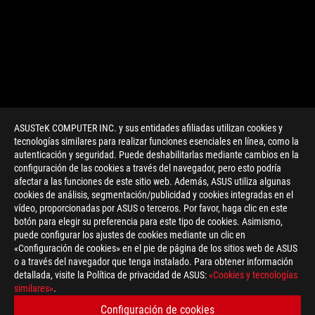
ASUSTeK COMPUTER INC. y sus entidades afiliadas utilizan cookies y
tecnologías similares para realizar funciones esenciales en línea, como la
autenticación y seguridad. Puede deshabilitarlas mediante cambios en la
configuración de las cookies a través del navegador, pero esto podría
afectar a las funciones de este sitio web. Además, ASUS utiliza algunas
cookies de análisis, segmentación/publicidad y cookies integradas en el
vídeo, proporcionadas por ASUS o terceros. Por favor, haga clic en este
botón para elegir su preferencia para este tipo de cookies. Asimismo,
>
GAMING 5-WAY OPTIMIZATION
puede configurar los ajustes de cookies mediante un clic en
«Configuración de cookies» en el pie de página de los sitios web de ASUS
o a través del navegador que tenga instalado. Para obtener información
detallada, visite la Política de privacidad de ASUS:
«Cookies y tecnologías
OBTÉN LAS ÚLTIMAS OFERTAS Y MÁS
similares»
.
Configuración de cookies
REGÍSTRATE