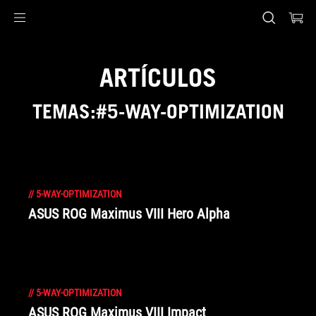
Accessibility links
Saltar al contenido
Ayuda de accesibilidad
Saltar al menú
ASUS Footer
ARTÍCULOS
TEMAS:#5-WAY-OPTIMIZATION
//
5-WAY-OPTIMIZATION
ASUS ROG Maximus VIII Hero Alpha
//
5-WAY-OPTIMIZATION
ASUS ROG Maximus VIII Impact