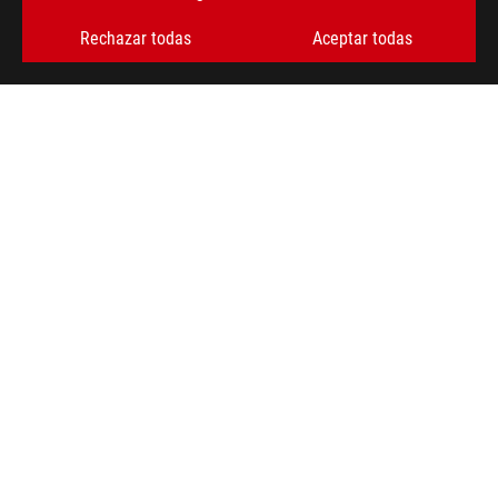
Rechazar todas
Aceptar todas
ACERCA DE ROG
INICIO
NEWSROOM
NOTICIAS
facebook
twitter
youtube
instagram
discord
Spain/Español
POLÍTICA DE PRIVACIDAD
TÉRMINOS DE ACEPTACIÓN
CONFIGURACIÓN DE COOKIES
©ASUSTEK COMPUTER INC. TODOS LOS DERECHOS RESERVADOS