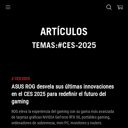
Accessibility links
Saltar al contenido
Ayuda de accesibilidad
Saltar al menú
ASUS Footer
ARTÍCULOS
TEMAS:#CES-2025
//
CES-2025
ASUS ROG desvela sus últimas innovaciones
en el CES 2025 para redefinir el futuro del
gaming
ROG eleva la experiencia del gaming con su gama más avanzada
de tarjetas gráficas NVIDIA GeForce RTX 50, portátiles gaming,
ordenadores de sobremesa, mini PC, monitores y routers.