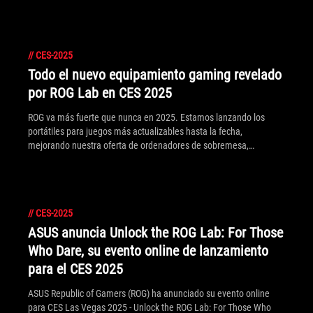
//
CES-2025
Todo el nuevo equipamiento gaming revelado
por ROG Lab en CES 2025
ROG va más fuerte que nunca en 2025. Estamos lanzando los
portátiles para juegos más actualizables hasta la fecha,
mejorando nuestra oferta de ordenadores de sobremesa,
lanzando oleadas de monitores para juegos de última generación
y mucho más. Aquí tienes todo lo que hemos anunciado en el
Salón de la Electrónica de Consumo de este año: echa un vistazo
rápido a la tecnología que definirá tu próxima actualización.
//
CES-2025
ASUS anuncia Unlock the ROG Lab: For Those
Who Dare, su evento online de lanzamiento
para el CES 2025
ASUS Republic of Gamers (ROG) ha anunciado su evento online
para CES Las Vegas 2025 - Unlock the ROG Lab: For Those Who