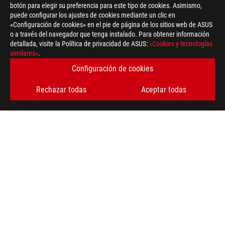
botón para elegir su preferencia para este tipo de cookies. Asimismo,
>
GAMING CES 2025
puede configurar los ajustes de cookies mediante un clic en
«Configuración de cookies» en el pie de página de los sitios web de ASUS
o a través del navegador que tenga instalado. Para obtener información
detallada, visite la Política de privacidad de ASUS:
«Cookies y tecnologías
OBTÉN LAS ÚLTIMAS OFERTAS Y MÁS
similares»
.
Configuración de cookies
REGÍSTRATE
Rechazar todas
Aceptar todas
ACERCA DE ROG
INICIO
NEWSROOM
NOTICIAS
facebook
twitter
youtube
instagram
discord