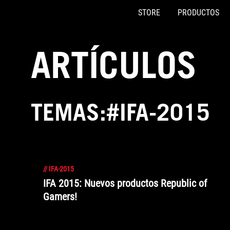
STORE
PRODUCTOS
Accessibility links
Saltar al contenido
Ayuda de accesibilidad
Saltar al menú
ASUS Footer
ARTÍCULOS
TEMAS:#IFA-2015
//
IFA-2015
IFA 2015: Nuevos productos Republic of
Gamers!