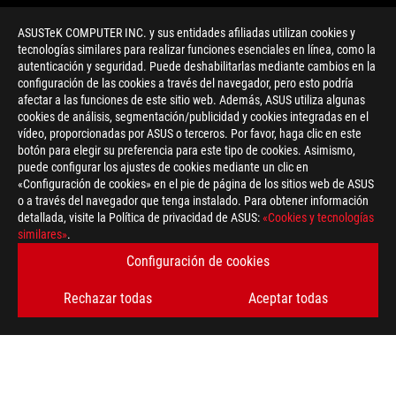
ASUSTeK COMPUTER INC. y sus entidades afiliadas utilizan cookies y
tecnologías similares para realizar funciones esenciales en línea, como la
autenticación y seguridad. Puede deshabilitarlas mediante cambios en la
configuración de las cookies a través del navegador, pero esto podría
afectar a las funciones de este sitio web. Además, ASUS utiliza algunas
cookies de análisis, segmentación/publicidad y cookies integradas en el
vídeo, proporcionadas por ASUS o terceros. Por favor, haga clic en este
botón para elegir su preferencia para este tipo de cookies. Asimismo,
>
GAMING ROG PNK LTD
puede configurar los ajustes de cookies mediante un clic en
«Configuración de cookies» en el pie de página de los sitios web de ASUS
o a través del navegador que tenga instalado. Para obtener información
detallada, visite la Política de privacidad de ASUS:
«Cookies y tecnologías
OBTÉN LAS ÚLTIMAS OFERTAS Y MÁS
similares»
.
Configuración de cookies
REGÍSTRATE
Rechazar todas
Aceptar todas
ACERCA DE ROG
INICIO
NEWSROOM