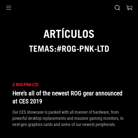
Accessibility links
Saltar al contenido
Ayuda de accesibilidad
Saltar al menú
ASUS Footer
ARTÍCULOS
TEMAS:#ROG-PNK-LTD
//
ROG-PNK-LTD
Here's all of the newest ROG gear announced
at CES 2019
Our CES showcase is packed with all manner of hardware, from
powerful desktop replacements and massive gaming monitors, to
next-gen graphics cards and some of our newest peripherals.