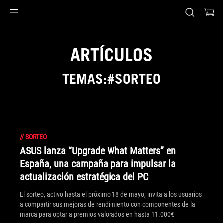
Accessibility links
Saltar al contenido
Ayuda de accesibilidad
Saltar al menú
ASUS Footer
ARTÍCULOS
TEMAS:#SORTEO
//
SORTEO
ASUS lanza “Upgrade What Matters” en
España, una campaña para impulsar la
actualización estratégica del PC
El sorteo, activo hasta el próximo 18 de mayo, invita a los usuarios
a compartir sus mejoras de rendimiento con componentes de la
marca para optar a premios valorados en hasta 11.000€