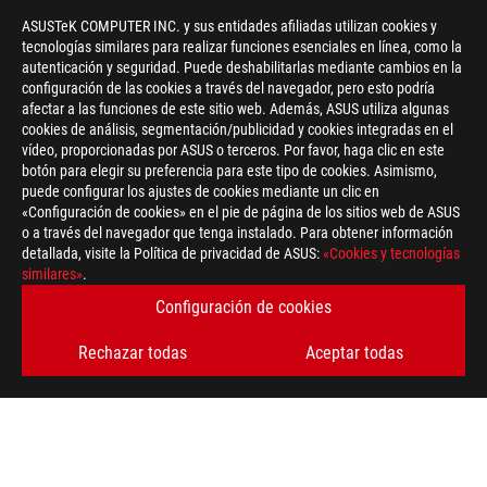
ASUSTeK COMPUTER INC. y sus entidades afiliadas utilizan cookies y
tecnologías similares para realizar funciones esenciales en línea, como la
autenticación y seguridad. Puede deshabilitarlas mediante cambios en la
configuración de las cookies a través del navegador, pero esto podría
afectar a las funciones de este sitio web. Además, ASUS utiliza algunas
cookies de análisis, segmentación/publicidad y cookies integradas en el
vídeo, proporcionadas por ASUS o terceros. Por favor, haga clic en este
botón para elegir su preferencia para este tipo de cookies. Asimismo,
>
GAMING SORTEO
puede configurar los ajustes de cookies mediante un clic en
«Configuración de cookies» en el pie de página de los sitios web de ASUS
o a través del navegador que tenga instalado. Para obtener información
detallada, visite la Política de privacidad de ASUS:
«Cookies y tecnologías
OBTÉN LAS ÚLTIMAS OFERTAS Y MÁS
similares»
.
Configuración de cookies
REGÍSTRATE
Rechazar todas
Aceptar todas
ACERCA DE ROG
INICIO
NEWSROOM