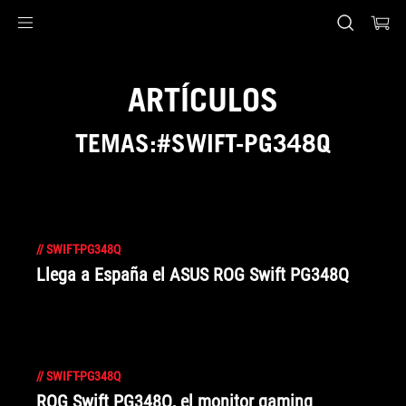
Accessibility links
Saltar al contenido
Ayuda de accesibilidad
Saltar al menú
ASUS Footer
ARTÍCULOS
TEMAS:#SWIFT-PG348Q
//
SWIFT-PG348Q
Llega a España el ASUS ROG Swift PG348Q
//
SWIFT-PG348Q
ROG Swift PG348Q, el monitor gaming