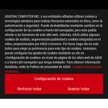
ASUSTeK COMPUTER INC. y sus entidades afiliadas utilizan cookies y
tecnologías similares para realizar funciones esenciales en línea, como la
autenticación y seguridad. Puede deshabilitarlas mediante cambios en la
configuración de las cookies a través del navegador, pero esto podría
afectar a las funciones de este sitio web. Además, ASUS utiliza algunas
cookies de análisis, segmentación/publicidad y cookies integradas en el
vídeo, proporcionadas por ASUS o terceros. Por favor, haga clic en este
botón para elegir su preferencia para este tipo de cookies. Asimismo,
>
GAMING SWIFT PG348Q
puede configurar los ajustes de cookies mediante un clic en
«Configuración de cookies» en el pie de página de los sitios web de ASUS
o a través del navegador que tenga instalado. Para obtener información
detallada, visite la Política de privacidad de ASUS:
«Cookies y tecnologías
OBTÉN LAS ÚLTIMAS OFERTAS Y MÁS
similares»
.
Configuración de cookies
REGÍSTRATE
Rechazar todas
Aceptar todas
ACERCA DE ROG
INICIO