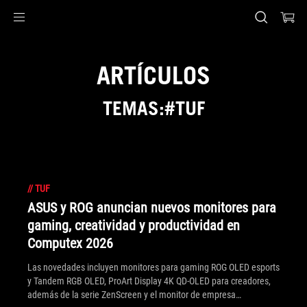
Accessibility links
Saltar al contenido
Ayuda de accesibilidad
Saltar al menú
ASUS Footer
ARTÍCULOS
TEMAS:#TUF
//
TUF
ASUS y ROG anuncian nuevos monitores para
gaming, creatividad y productividad en
Computex 2026
Las novedades incluyen monitores para gaming ROG OLED esports
y Tandem RGB OLED, ProArt Display 4K QD-OLED para creadores,
además de la serie ZenScreen y el monitor de empresa