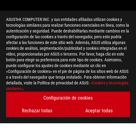
ASUSTeK COMPUTER INC. y sus entidades afiliadas utilizan cookies y
tecnologías similares para realizar funciones esenciales en línea, como la
autenticación y seguridad. Puede deshabilitarlas mediante cambios en la
configuración de las cookies a través del navegador, pero esto podría
afectar a las funciones de este sitio web. Además, ASUS utiliza algunas
cookies de análisis, segmentación/publicidad y cookies integradas en el
vídeo, proporcionadas por ASUS o terceros. Por favor, haga clic en este
botón para elegir su preferencia para este tipo de cookies. Asimismo,
>
GAMING TUF
puede configurar los ajustes de cookies mediante un clic en
«Configuración de cookies» en el pie de página de los sitios web de ASUS
o a través del navegador que tenga instalado. Para obtener información
detallada, visite la Política de privacidad de ASUS:
«Cookies y tecnologías
OBTÉN LAS ÚLTIMAS OFERTAS Y MÁS
similares»
.
Configuración de cookies
REGÍSTRATE
Rechazar todas
Aceptar todas
ACERCA DE ROG
INICIO