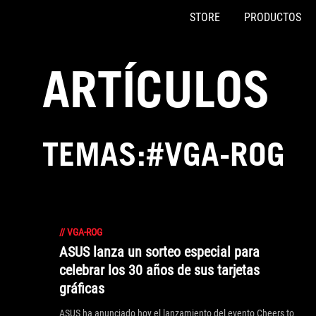
STORE
PRODUCTOS
Accessibility links
Saltar al contenido
Ayuda de accesibilidad
Saltar al menú
ASUS Footer
ARTÍCULOS
TEMAS:#VGA-ROG
//
VGA-ROG
ASUS lanza un sorteo especial para
celebrar los 30 años de sus tarjetas
gráficas
ASUS ha anunciado hoy el lanzamiento del evento Cheers to