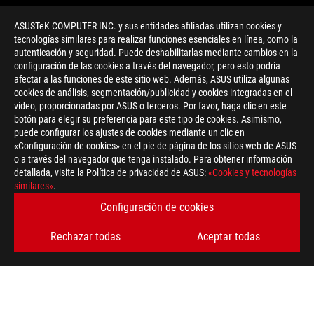
ASUSTeK COMPUTER INC. y sus entidades afiliadas utilizan cookies y
tecnologías similares para realizar funciones esenciales en línea, como la
autenticación y seguridad. Puede deshabilitarlas mediante cambios en la
configuración de las cookies a través del navegador, pero esto podría
afectar a las funciones de este sitio web. Además, ASUS utiliza algunas
cookies de análisis, segmentación/publicidad y cookies integradas en el
vídeo, proporcionadas por ASUS o terceros. Por favor, haga clic en este
botón para elegir su preferencia para este tipo de cookies. Asimismo,
>
GAMING WI-FI 6
puede configurar los ajustes de cookies mediante un clic en
«Configuración de cookies» en el pie de página de los sitios web de ASUS
o a través del navegador que tenga instalado. Para obtener información
detallada, visite la Política de privacidad de ASUS:
«Cookies y tecnologías
OBTÉN LAS ÚLTIMAS OFERTAS Y MÁS
similares»
.
Configuración de cookies
REGÍSTRATE
Rechazar todas
Aceptar todas
ACERCA DE ROG
INICIO
NEWSROOM