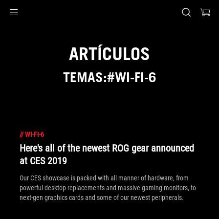
Accessibility links
Saltar al contenido
Ayuda de accesibilidad
Saltar al menú
ASUS Footer
ARTÍCULOS
TEMAS:#WI-FI-6
//
WI-FI-6
Here's all of the newest ROG gear announced
at CES 2019
Our CES showcase is packed with all manner of hardware, from
powerful desktop replacements and massive gaming monitors, to
next-gen graphics cards and some of our newest peripherals.