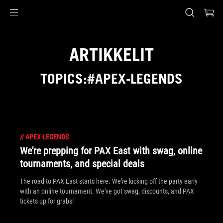
Accessibility links
Skip to content
Accessibility Help
Skip to Menu
ASUS Footer
ARTIKKELIT
TOPICS:#APEX-LEGENDS
//
APEX-LEGENDS
We're prepping for PAX East with swag, online
tournaments, and special deals
The road to PAX East starts here. We're kicking off the party early
with an online tournament. We've got swag, discounts, and PAX
tickets up for grabs!