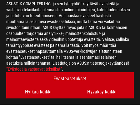
ASUSTeK COMPUTER INC. ja sen tytäryhtiöt käyttävät evästeitä ja
vastaavia tekniikoita olennaisten online-toimintojen, kuten todennuksen
ja tietoturvan toteuttamiseen. Voit poistaa evästeet käytöstä
muuttamalla selaimesi evästeasetuksia, mutta tämä voi vaikuttaa
sivuston toimintaan. ASUS käyttää myös joitain ASUS:n tai kolmansien
osapuolten tarjoamia analytiikka-, mainostenkohdistus- ja
mainontaevästeitä sekä videoihin upotettuja evästeitä. Valitse, salliako
>
GAMING APEX LEGENDS
tämäntyyppiset evästeet painamalla tästä. Voit myös määrittää
evästeasetukset napsauttamalla ASUS-verkkosivujen alatunnisteen
kohtaa "Evästeasetukset" tai hallitsemalla asentamasi selaimen
asetuksia milloin tahansa. Lisätietoja on ASUS:n tietosuojakäytännössä
HANKI UUSIMMAT TARJOUKSET JA PALJON MUUTA
”Evästeet ja vastaavat tekniikat”
.
Evästeasetukset
SIGN UP
Hylkää kaikki
Hyväksy kaikki
ABOUT ROG
HOME
NEWSROOM