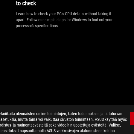
to check
Learn how to check your PC’s CPU details without taking it
apart. Follow our simple steps for Windows to find out your
processor's specifications.
kniikoita olennaisten online-toimintojen, kuten todennuksen ja tietoturvan
easetuksia, mutta tämä voi vaikuttaa sivuston toimintaan. ASUS käyttää myös
distus- ja mainontaevästeitä sekä videoihin upotettuja evästeitä. Valitse,
steasetukset napsauttamalla ASUS-verkkosivujen alatunnisteen kohtaa