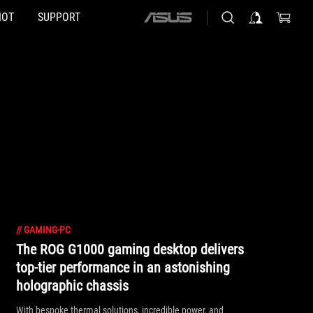
HOT
SUPPORT
ASUS
home
logo
//
GAMING-PC
The ROG G1000 gaming desktop delivers
top-tier performance in an astonishing
holographic chassis
With bespoke thermal solutions, incredible power, and