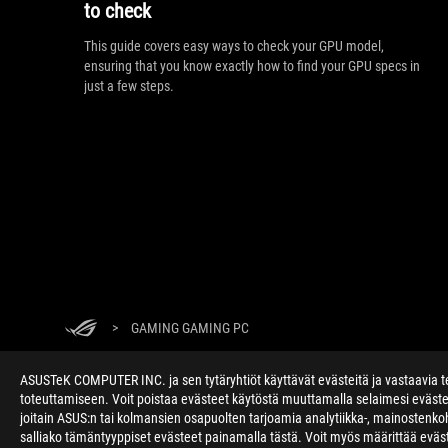
to check
This guide covers easy ways to check your GPU model,
ensuring that you know exactly how to find your GPU specs in
just a few steps.
>
GAMING GAMING PC
ASUSTeK COMPUTER INC. ja sen tytäryhtiöt käyttävät evästeitä ja vastaavia te
toteuttamiseen. Voit poistaa evästeet käytöstä muuttamalla selaimesi eväst
joitain ASUS:n tai kolmansien osapuolten tarjoamia analytiikka-, mainostenkoh
salliako tämäntyyppiset evästeet painamalla tästä. Voit myös määrittää evä