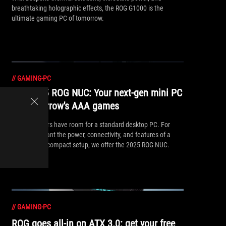
breathtaking holographic effects, the ROG G1000 is the
ultimate gaming PC of tomorrow.
//
GAMING-PC
The 2025 ROG NUC: Your next-gen mini PC
for tomorrow's AAA games
Not all gamers have room for a standard desktop PC. For
those who want the power, connectivity, and features of a
desktop in a compact setup, we offer the 2025 ROG NUC.
//
GAMING-PC
ROG goes all-in on ATX 3.0: get your free