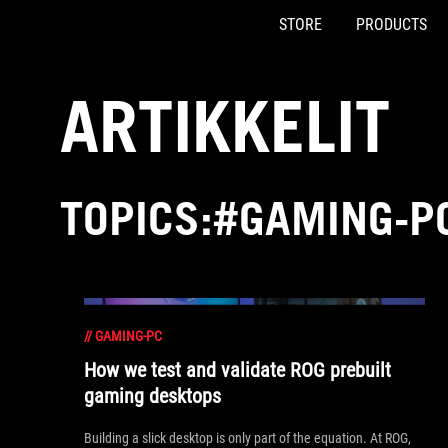
STORE
PRODUCTS
Accessibility links
Skip to content
Accessibility Help
Skip to Menu
ASUS Footer
ARTIKKELIT
TOPICS:#GAMING-P
//
GAMING-PC
How we test and validate ROG prebuilt
gaming desktops
Building a slick desktop is only part of the equation. At ROG,