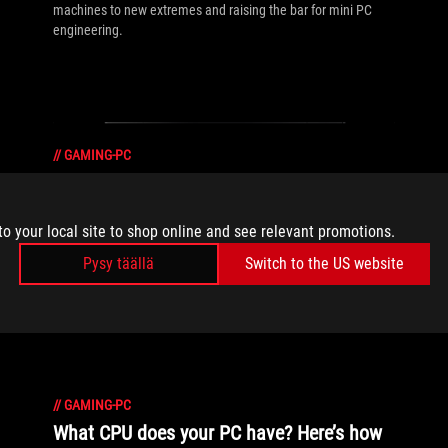
machines to new extremes and raising the bar for mini PC
engineering.
//
GAMING-PC
Introducing the ROG G700 prebuilt gaming
PC: your next-gen power tower
to your local site to shop online and see relevant promotions.
We've crafted a next-gen tower from the ground up and give
Pysy täällä
Switch to the US website
you the ultimate gaming experience, fine-tuned, tested, and
assembled by the people who made ROG the best brand in
gaming.
//
GAMING-PC
What CPU does your PC have? Here’s how