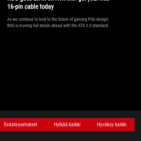
16-pin cable today
As we continue to look to the future of gaming PSU design,
ROG is moving full steam ahead with the ATX 3.0 standard.
HANKI UUSIMMAT TARJOUKSET JA PALJON MUUTA
Evästeasetukset
Hylkää kaikki
Hyväksy kaikki
SIGN UP