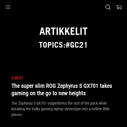
Accessibility links
Skip to content
Accessibility Help
Skip to Menu
ASUS Footer
ARTIKKELIT
TOPICS:#GC21
//
GC21
The super slim ROG Zephyrus S GX701 takes
gaming on the go to new heights
The Zephyrus S GX701 outperforms the rest of the pack while
breaking the bulky gaming laptop stereotype into a million little
pieces.