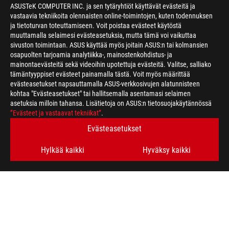
ASUSTeK COMPUTER INC. ja sen tytäryhtiöt käyttävät evästeitä ja
vastaavia tekniikoita olennaisten online-toimintojen, kuten todennuksen
ja tietoturvan toteuttamiseen. Voit poistaa evästeet käytöstä
muuttamalla selaimesi evästeasetuksia, mutta tämä voi vaikuttaa
sivuston toimintaan. ASUS käyttää myös joitain ASUS:n tai kolmansien
osapuolten tarjoamia analytiikka-, mainostenkohdistus- ja
mainontaevästeitä sekä videoihin upotettuja evästeitä. Valitse, salliako
>
GAMING GC21
tämäntyyppiset evästeet painamalla tästä. Voit myös määrittää
evästeasetukset napsauttamalla ASUS-verkkosivujen alatunnisteen
kohtaa "Evästeasetukset" tai hallitsemalla asentamasi selaimen
asetuksia milloin tahansa. Lisätietoja on ASUS:n tietosuojakäytännössä
HANKI UUSIMMAT TARJOUKSET JA PALJON MUUTA
”Evästeet ja vastaavat tekniikat”
.
Evästeasetukset
SIGN UP
Hylkää kaikki
Hyväksy kaikki
ABOUT ROG
HOME
NEWSROOM