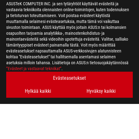
ASUSTeK COMPUTER INC. ja sen tytäryhtiöt käyttävät evästeitä ja
vastaavia tekniikoita olennaisten online-toimintojen, kuten todennuksen
ja tietoturvan toteuttamiseen. Voit poistaa evästeet käytöstä
muuttamalla selaimesi evästeasetuksia, mutta tämä voi vaikuttaa
sivuston toimintaan. ASUS käyttää myös joitain ASUS:n tai kolmansien
osapuolten tarjoamia analytiikka-, mainostenkohdistus- ja
mainontaevästeitä sekä videoihin upotettuja evästeitä. Valitse, salliako
>
GAMING MINI LED LAPTOPS
tämäntyyppiset evästeet painamalla tästä. Voit myös määrittää
evästeasetukset napsauttamalla ASUS-verkkosivujen alatunnisteen
kohtaa "Evästeasetukset" tai hallitsemalla asentamasi selaimen
asetuksia milloin tahansa. Lisätietoja on ASUS:n tietosuojakäytännössä
HANKI UUSIMMAT TARJOUKSET JA PALJON MUUTA
”Evästeet ja vastaavat tekniikat”
.
Evästeasetukset
SIGN UP
Hylkää kaikki
Hyväksy kaikki
ABOUT ROG
HOME
NEWSROOM