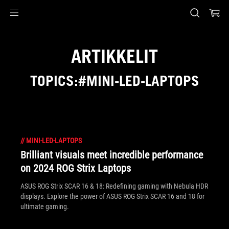
Accessibility links
Skip to content
Accessibility Help
Skip to Menu
ASUS Footer
ARTIKKELIT
TOPICS:#MINI-LED-LAPTOPS
//
MINI-LED-LAPTOPS
Brilliant visuals meet incredible performance
on 2024 ROG Strix Laptops
ASUS ROG Strix SCAR 16 & 18: Redefining gaming with Nebula HDR
displays. Explore the power of ASUS ROG Strix SCAR 16 and 18 for
ultimate gaming.