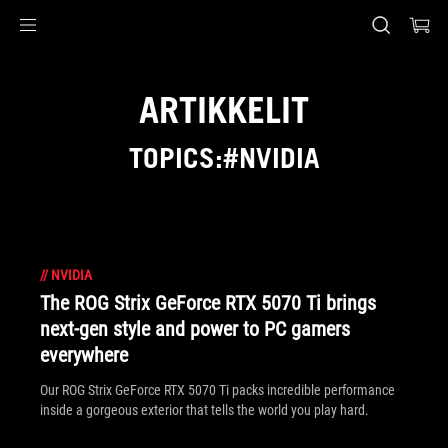
Accessibility links
Skip to content
Accessibility Help
Skip to Menu
ASUS Footer
ARTIKKELIT
TOPICS:#NVIDIA
//
NVIDIA
The ROG Strix GeForce RTX 5070 Ti brings
next-gen style and power to PC gamers
everywhere
Our ROG Strix GeForce RTX 5070 Ti packs incredible performance
inside a gorgeous exterior that tells the world you play hard.