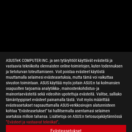
ASUSTeK COMPUTER INC. ja sen tytäryhtiöt käyttävät evästeitä ja
vastaavia tekniikoita olennaisten online-toimintojen, kuten todennuksen
ja tietoturvan toteuttamiseen. Voit poistaa evästeet käytöstä
muuttamalla selaimesi evästeasetuksia, mutta tämä voi vaikuttaa
sivuston toimintaan. ASUS käyttää myös joitain ASUS:n tai kolmansien
osapuolten tarjoamia analytiikka-, mainostenkohdistus- ja
mainontaevästeitä sekä videoihin upotettuja evästeitä. Valitse, salliako
>
GAMING NVIDIA
tämäntyyppiset evästeet painamalla tästä. Voit myös määrittää
evästeasetukset napsauttamalla ASUS-verkkosivujen alatunnisteen
kohtaa "Evästeasetukset" tai hallitsemalla asentamasi selaimen
asetuksia milloin tahansa. Lisätietoja on ASUS:n tietosuojakäytännössä
HANKI UUSIMMAT TARJOUKSET JA PALJON MUUTA
”Evästeet ja vastaavat tekniikat”
.
Evästeasetukset
SIGN UP