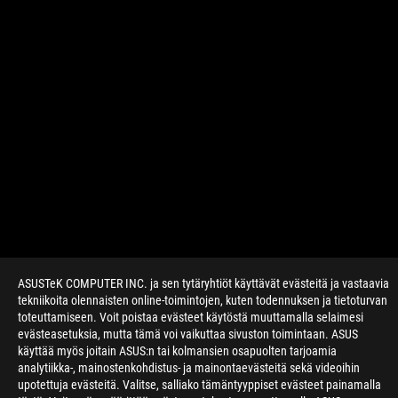
ASUSTeK COMPUTER INC. ja sen tytäryhtiöt käyttävät evästeitä ja vastaavia
>
GAMING ROG ALLY OPTIMIZED GAMES
tekniikoita olennaisten online-toimintojen, kuten todennuksen ja tietoturvan
toteuttamiseen. Voit poistaa evästeet käytöstä muuttamalla selaimesi
evästeasetuksia, mutta tämä voi vaikuttaa sivuston toimintaan. ASUS
käyttää myös joitain ASUS:n tai kolmansien osapuolten tarjoamia
HANKI UUSIMMAT TARJOUKSET JA PALJON MUUTA
analytiikka-, mainostenkohdistus- ja mainontaevästeitä sekä videoihin
upotettuja evästeitä. Valitse, salliako tämäntyyppiset evästeet painamalla
SIGN UP