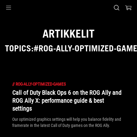
Accessibility links
Skip to content
Accessibility Help
Skip to Menu
ASUS Footer
ARTIKKELIT
TOPICS:#ROG-ALLY-OPTIMIZED-GAM
//
ROG-ALLY-OPTIMIZED-GAMES
Call of Duty Black Ops 6 on the ROG Ally and
ROG Ally X: performance guide & best
settings
Our optimized graphics settings will help you balance fidelity and
framerate in the latest Call of Duty games on the ROG Ally.