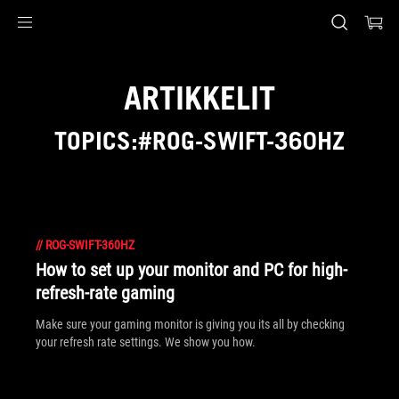
Accessibility links
Skip to content
Accessibility Help
Skip to Menu
ASUS Footer
ARTIKKELIT
TOPICS:#ROG-SWIFT-360HZ
//
ROG-SWIFT-360HZ
How to set up your monitor and PC for high-
refresh-rate gaming
Make sure your gaming monitor is giving you its all by checking
your refresh rate settings. We show you how.