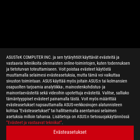
ASUSTeK COMPUTER INC. ja sen tytäryhtiöt käyttävät evästeitä ja
vastaavia tekniikoita olennaisten online-toimintojen, kuten todennuksen
ja tietoturvan toteuttamiseen. Voit poistaa evästeet käytöstä
muuttamalla selaimesi evästeasetuksia, mutta tämä voi vaikuttaa
sivuston toimintaan. ASUS käyttää myös joitain ASUS:n tai kolmansien
osapuolten tarjoamia analytiikka-, mainostenkohdistus- ja
mainontaevästeitä sekä videoihin upotettuja evästeitä. Valitse, salliako
>
GAMING ROG SWIFT 360HZ
tämäntyyppiset evästeet painamalla tästä. Voit myös määrittää
evästeasetukset napsauttamalla ASUS-verkkosivujen alatunnisteen
kohtaa "Evästeasetukset" tai hallitsemalla asentamasi selaimen
asetuksia milloin tahansa. Lisätietoja on ASUS:n tietosuojakäytännössä
HANKI UUSIMMAT TARJOUKSET JA PALJON MUUTA
”Evästeet ja vastaavat tekniikat”
.
Evästeasetukset
SIGN UP