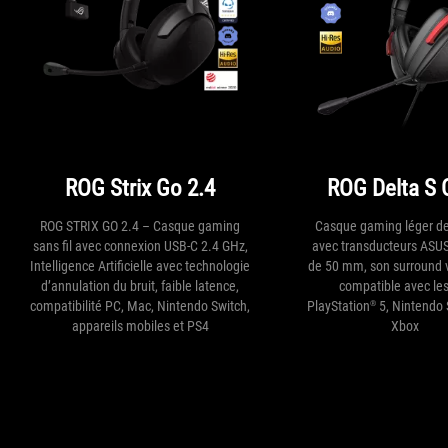
ROG Strix Go 2.4
ROG Delta S 
ROG STRIX GO 2.4 – Casque gaming
Casque gaming léger d
sans fil avec connexion USB-C 2.4 GHz,
avec transducteurs ASU
Intelligence Artificielle avec technologie
de 50 mm, son surround vi
d’annulation du bruit, faible latence,
compatible avec le
®
compatibilité PC, Mac, Nintendo Switch,
PlayStation
5, Nintendo 
appareils mobiles et PS4
Xbox