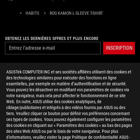
>
HABITS
>
ROG KAMON L-SLEEVE T-SHIRT
OBTENEZ LES DERNIÈRES OFFRES ET PLUS ENCORE
INSCRIPTION
À PROPOS DE ROG
ASUSTek COMPUTER INC et ses sociétés affiliées utilisent des cookies et
des technologies similaires pour exécuter des fonctions en ligne
ACCUEIL
essentielles, par exemple en matière d’authentification et de sécurité.
Vous pouvez les désactiver en modifiant vos paramètres de cookies via
NEWSROOM
votre navigateur, mais cela peut affecter le fonctionnement de ce site
Web. En outre, ASUS utilise des cookies analytiques, de
ciblage/publicitaires et intégrés à des vidéos fournis par ASUS ou des
facebook
twitter
youtube
instagram
tiktok
tiers. Veuillez cliquer ce bouton pour définir vos préférences concernant
ces types de cookies. Vous pouvez également configurer les paramètres
des cookies en cliquant sur « Paramètres des cookies » au bas des pages
des sites Web ASUS ou par le biais de votre navigateur. Pour plus
d'informations, veuillez visiter la page Politique de confidentialité ASUS -
France/Français