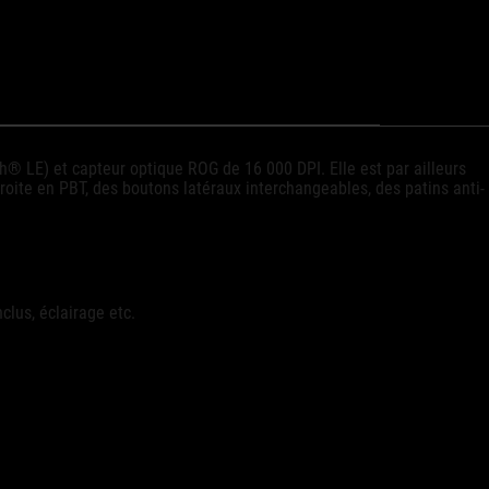
de
claw
souris
grip
sans
or
fil.
fingertip
grip.
th® LE) et capteur optique ROG de 16 000 DPI. Elle est par ailleurs
ite en PBT, des boutons latéraux interchangeables, des patins anti-
clus, éclairage etc.