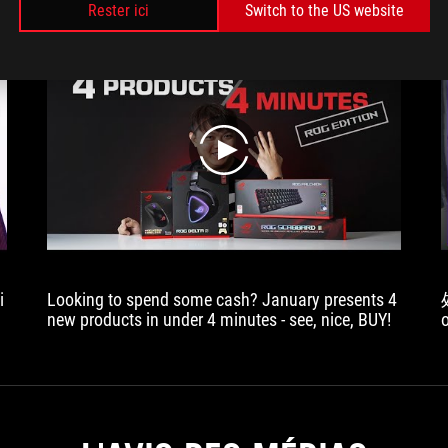
PC.
Rester ici
Switch to the US website
言告诉我哟❤
play
i
Looking to spend some cash? January presents 4
new products in under 4 minutes - see, nice, BUY!