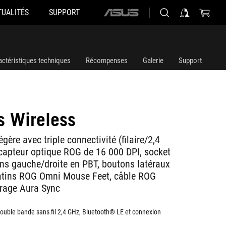
TUALITÉS
SUPPORT
ASUS
home
logo
actéristiques techniques
Récompenses
Galerie
Support
s Wireless
gère avec triple connectivité (filaire/2,4
capteur optique ROG de 16 000 DPI, socket
ons gauche/droite en PBT, boutons latéraux
atins ROG Omni Mouse Feet, câble ROG
irage Aura Sync
 double bande sans fil 2,4 GHz, Bluetooth® LE et connexion