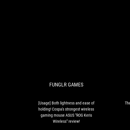
FUNGLR
[Usage]
GAMES
Both
lightness
and
FUNGLR GAMES
ease
of
holding!
Cospa's
[Usage] Both lightness and ease of
The
strongest
holding! Cospa's strongest wireless
wireless
gaming mouse ASUS "ROG Keris
gaming
Wireless" review!
mouse