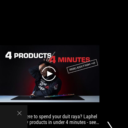
mouse
80 hours without illumination, the
tivity
scores
mouse easily lasts several gaming
with
sessions in wireless mode and
a
works absolutely lag-free.
low
weight,
durable
PBT
g
main
mouse
buttons,
replaceable
s
switches
play
and
replaceable
ng
thumb
buttons.
With
over
Need somewhere to spend your duit raya? Laphel
我第一次
50
presents 4 new products in under 4 minutes - see,
哈哈哈
g
hours
ice, BUY! ;)
满哦！