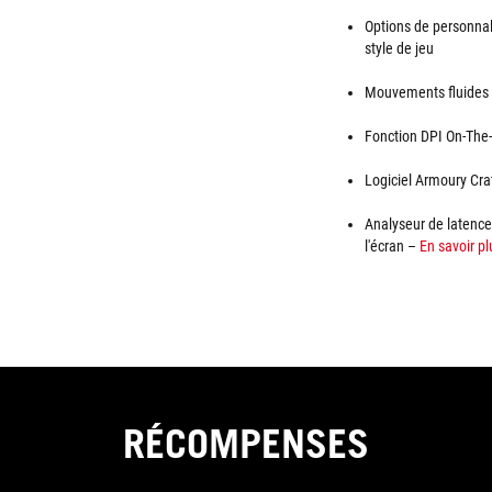
Options de personnal
style de jeu
Mouvements fluides :
Fonction DPI On-The-S
Logiciel Armoury Crat
Analyseur de latence 
l'écran –
En savoir pl
RÉCOMPENSES