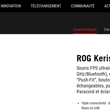
INNOVATION
TÉLÉCHARGEMENT
COMMUNAUTÉ
AC
Caractéristiques
Car
ROG Keri
Souris FPS ultralé
GHz/Bluetooth), 
“Push-Fit”, bout
échangeables, p
Paracord et écla
Triple connectivité :
filaire en USB