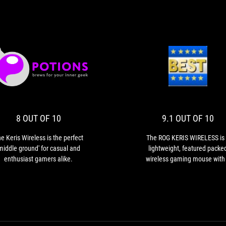
8
9.1
The
The
OUT
OUT
Keris
ROG
Wireless
KERIS
OF
OF
is
WIREL
10
10
the
is
8 OUT OF 10
9.1 OUT OF 10
perfect
a
'middle
lightwe
e Keris Wireless is the perfect
The ROG KERIS WIRELESS is
ground'
featur
middle ground' for casual and
lightweight, featured packe
for
packe
enthusiast gamers alike.
wireless gaming mouse with
casual
wirele
modes of connectivity and rea
and
gamin
fun using it for gaming needs 
enthusiast
mous
we always need RGB lightning
gamers
with
pair with our gaming PC.
alike.
3
mode