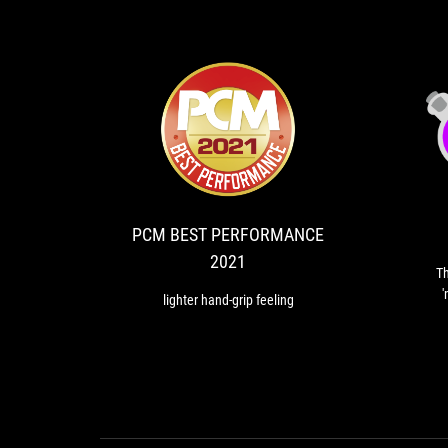
PCM
lighter
BEST
hand-
grip
PERFORMANCE
feeling
2021
PCM BEST PERFORMANCE
2021
Th
'
lighter hand-grip feeling