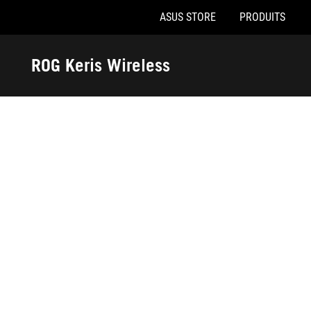
ASUS STORE
PRODUITS
Accessibility links
Aller au contenu
Accessibilité
Aller au Menu
Footer ASUS
ROG Keris Wireless