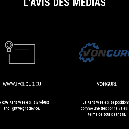
L'AVIS DES MÉDIAS
WWW.IYCLOUD.EU
The
ROG
Keris
Wireless
WWW.IYCLOUD.EU
VONGURU
is
a
robust
and
 ROG Keris Wireless is a robust
La Keris Wireless se position
lightweight
and lightweight device.
comme une très bonne valeur
device.
terme de souris sans fil.