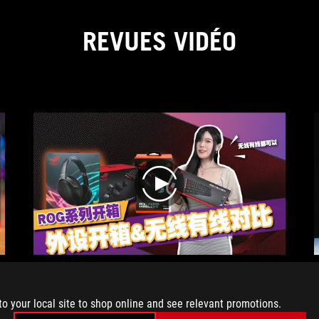
of
connec
REVUES VIDÉO
and
really
fun
using
it
for
gamin
needs
and
we
alway
play
need
RGB
lightni
to
pair
with
第一次是不是都特别害羞😳啊？丹丹第一次
our
to your local site to shop online and see relevant promotions.
拍摄🎬的开箱视频就是全套ROG的Gaming
gamin
Gear！你们在用着怎样的Gaming Gear呢？留
n