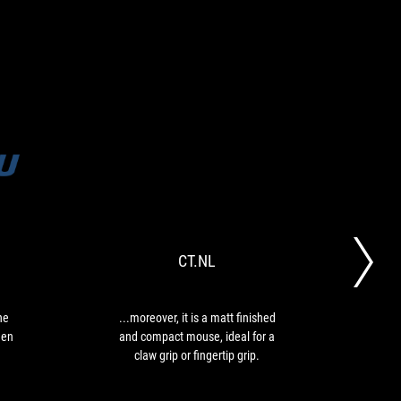
free.
VONGURU
CT.NL
La
...moreover,
Keris
it
Wireless
is
se
a
CT.NL
positionne
matt
comme
finished
une
and
très
compact
ne
...moreover, it is a matt finished
ASU
bonne
mouse,
 en
and compact mouse, ideal for a
設計
valeur
ideal
claw grip or fingertip grip.
表，
en
for
換側
terme
a