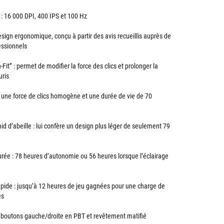
: 16 000 DPI, 400 IPS et 100 Hz
esign ergonomique, conçu à partir des avis recueillis auprès de
essionnels
Fit” : permet de modifier la force des clics et prolonger la
uris
 une force de clics homogène et une durée de vie de 70
nid d’abeille : lui confère un design plus léger de seulement 79
ée : 78 heures d’autonomie ou 56 heures lorsque l’éclairage
apide : jusqu’à 12 heures de jeu gagnées pour une charge de
es
 boutons gauche/droite en PBT et revêtement matifié