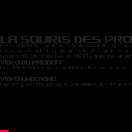
ASUS
"ROG
Keris
Wireless"
review!
LA SOURIS DES PR
La ROG Keris Wireless est une souris gaming sans fil ultralégère de s
dotée de sockets exclusifs à mécanisme « Push-Fit » pour les commut
dérapants ROG Omni Mouse Feet, un câble ROG Paracord et l'emblém
VIDÉO DU PRODUIT
LA SOURIS DES PROS Découvrez la ROG Keris Wireless en images.
VIDÉO UNBOXING
Découvrez plus en détails les souris Keris Wireless, leur prise en main