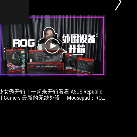
including
illumination
and
almost
80
hours
without
illumination,
play
the
mouse
easily
lasts
several
gaming
sessions
处女秀开箱！一起来开箱看看 ASUS Republic
華碩新款 
in
of Gamers 最新的无线外设！ Mousepad：ROG
的超輕
Scabbard II Mouse：ROG Keris Wireless
wireless
高的設
Keyboard：ROG Falchion Headset：ROG Strix Go
偏向F
mode
2.4 Keycap：ROG PBT Doubleshoot Keycap Set
與精準
and
的電競
works
absolutely
lag-