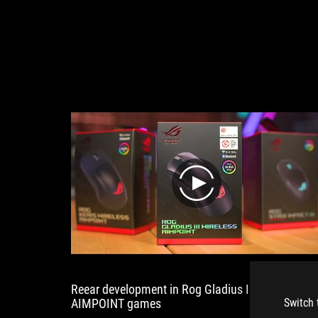
play
Reear development in Rog Gladius III WIRELESS
AIMPOINT games
Switch 