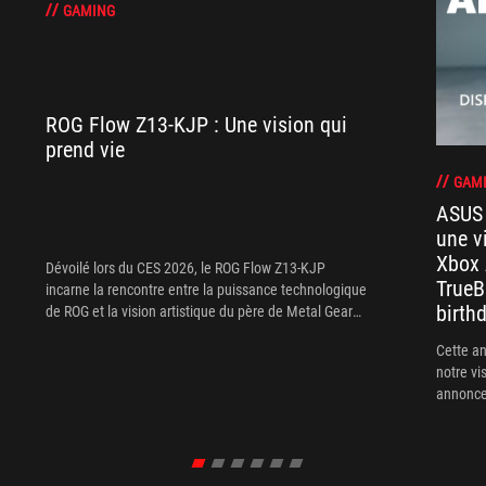
GAMING
ROG Flow Z13-KJP : Une vision qui
prend vie
GAM
ASUS
une v
Xbox 
Dévoilé lors du CES 2026, le ROG Flow Z13‑KJP
TrueB
incarne la rencontre entre la puissance technologique
birthd
de ROG et la vision artistique du père de Metal Gear
et Death Stranding.
Cette a
notre vi
annonces
insiste !)