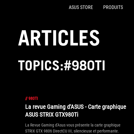
ASUS STORE
PRODUITS
Accessibility links
Aller au contenu
Accessibilité
Aller au Menu
Footer ASUS
ARTICLES
TOPICS:#980TI
//
980TI
La revue Gaming d'ASUS - Carte graphique
ASUS STRIX GTX980Ti
La Revue Gaming d'Asus vous présente la carte graphique
STRIX GTX 980ti DirectCU III, silencieuse et performante.