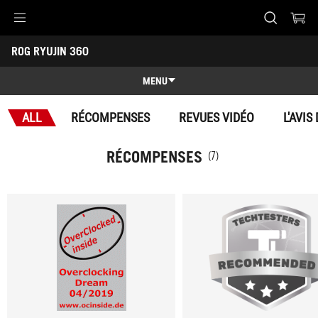
Accessibility links
ROG RYUJIN 360
Aller au contenu
Accessibilité
Aller au Menu
Footer ASUS
-
Récompenses
MENU
Caractéristiques
ALL
RÉCOMPENSES
REVUES VIDÉO
L'AVIS
Caractéristiques
Caractéristiques techniques
RÉCOMPENSES
(7)
Récompenses
Galerie
Où acheter
Support