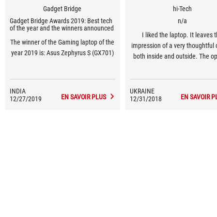
Gadget Bridge
hi-Tech
Gadget Bridge Awards 2019: Best tech
n/a
of the year and the winners announced
I liked the laptop. It leaves 
The winner of the Gaming laptop of the
impression of a very thoughtful
year 2019 is: Asus Zephyrus S (GX701)
both inside and outside. The o
combination of selected comp
also suggests that the device
created for connoisseurs of bea
INDIA
UKRAINE
EN SAVOIR PLUS
EN SAVOIR P
12/27/2019
12/31/2018
and powerful gaming syste