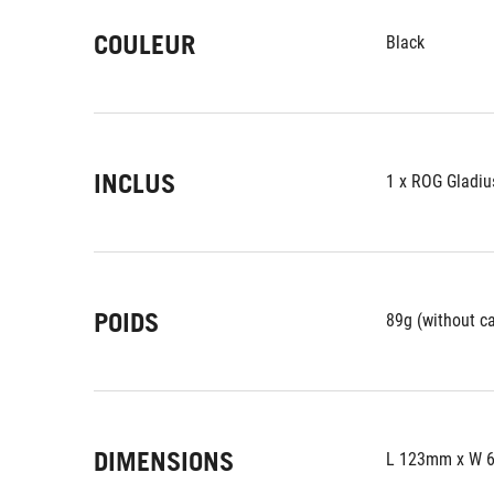
COULEUR
Black
INCLUS
1 x ROG Gladius
POIDS
89g (without c
DIMENSIONS
L 123mm x W 