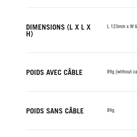
DIMENSIONS (L X L X
L 123mm x W 
H)
POIDS AVEC CÂBLE
89g (without c
POIDS SANS CÂBLE
89g