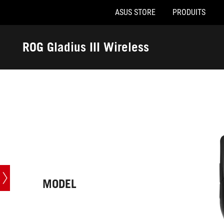
ASUS STORE
PRODUITS
Accessibility links
Aller au contenu
Accessibilité
Aller au Menu
Footer ASUS
ROG Gladius III Wireless
-
Caractéristiques
techniques
MODEL