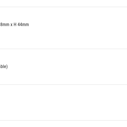
68mm x H 44mm
able)