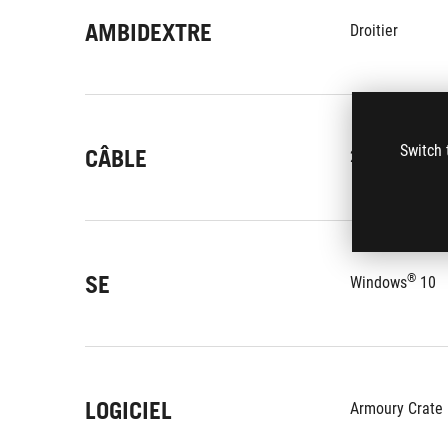
AMBIDEXTRE
Droitier
Switch 
CÂBLE
2 meter ROG P
SE
®
Windows
 10
LOGICIEL
Armoury Crate