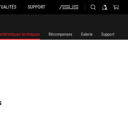
TUALITÉS
SUPPORT
ASUS
home
logo
actéristiques techniques
Récompenses
Galerie
Support
s