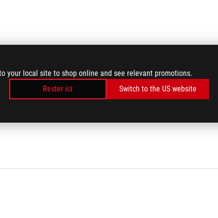
to your local site to shop online and see relevant promotions.
aracord
Rester ici
Switch to the US website