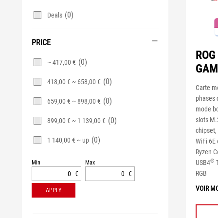
(0)
Deals
PRICE
ROG 
(0)
~ 417,00 €
GAM
(0)
418,00 € ~ 658,00 €
Carte m
phases d
(0)
659,00 € ~ 898,00 €
mode bo
slots M.
(0)
899,00 € ~ 1 139,00 €
chipset,
(0)
1 140,00 € ~ up
WiFi 6E
Ryzen Co
®
USB4
T
Min
Max
RGB
€
€
VOIR M
APPLY