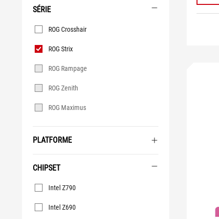
SÉRIE
Série
ROG Crosshair
ROG Strix
ROG Rampage
ROG Zenith
ROG Maximus
PLATFORME
CHIPSET
Chipset
Intel Z790
Intel Z690