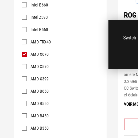
Intel B660
ROG 
Intel Z590
GAM
Intel B560
Carte m
Switch 
phases 
AMD TRX40
deux slo
Release,
AMD X670
thermqu
AMD X570
®
NVMe
arrière 
AMD X399
3.2 Gen
OC Switc
AMD B650
et éclai
AMD B550
VOIR M
AMD B450
AMD B350