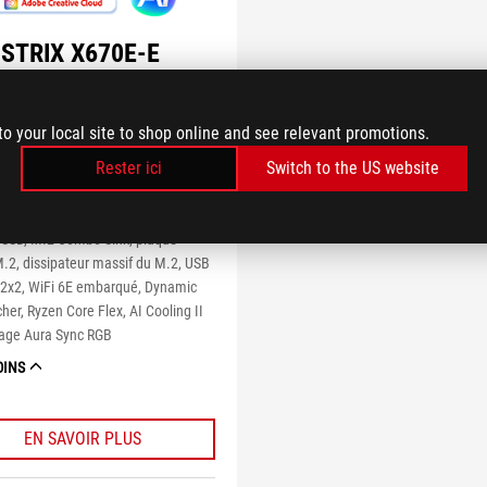
STRIX X670E-E
ING WIFI
ère AMD X670 ATX avec 18 + 2
to your local site to shop online and see relevant promotions.
d'alimentation, compatible DDR5,
®
Rester ici
Switch to the US website
ts PCIe
5.0 x16, Slot PCIe Q-
 quatre slots M.2 avec dissipateurs
es, compatibilité SSD PCIe 5.0
SSD, M.2 Combo-Sink, plaque
M.2, dissipateur massif du M.2, USB
 2x2, WiFi 6E embarqué, Dynamic
her, Ryzen Core Flex, AI Cooling II
rage Aura Sync RGB
OINS
EN SAVOIR PLUS