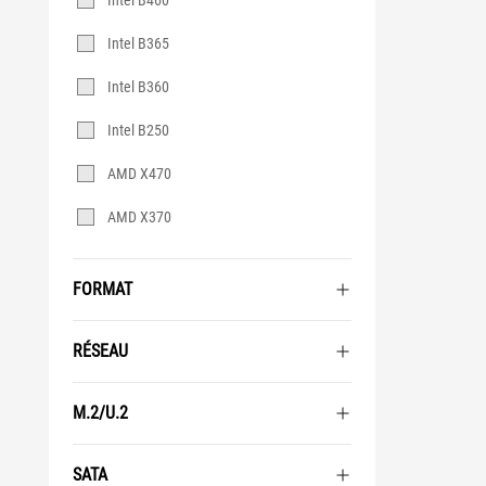
Intel B460
Intel B365
Intel B360
Intel B250
AMD X470
AMD X370
FORMAT
RÉSEAU
M.2/U.2
SATA