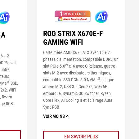
ROG STRIX X670E-F
-A
GAMING WIFI
Carte mère AMD X670 ATX avec 16 + 2
6 + 2
phases d'alimentation, compatible DDR5, un
DDR5, slot
®
slot PCIe 5.0
x16 avec Q-Release, quatre
quatre
slots M.2 avec dissipateurs thermiques,
teurs
®
compatible SSD PCIe 5.0 NVMe
, plaque
®
NVMe
SSD,
arrière M.2, USB 3.2 Gen 2x2, WiFi 6E
 2x2, WiFi
embarqué, Dynamic OC Switcher, Ryzen
, Ryzen
Core Flex, AI Cooling II et éclairage Aura
rage RGB
Sync RGB
VOIR MOINS
EN SAVOIR PLUS