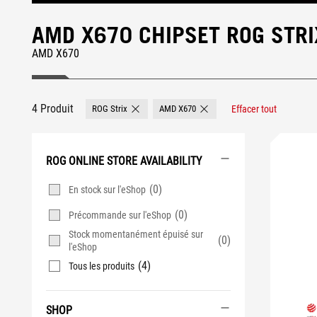
AMD X670 CHIPSET ROG STR
AMD X670
4 Produit
ROG Strix
AMD X670
Effacer tout
Remove ROG Strix
Remove AMD X670
ROG ONLINE STORE AVAILABILITY
(0)
En stock sur l'eShop
(0)
Précommande sur l'eShop
Stock momentanément épuisé sur
(0)
l'eShop
(4)
Tous les produits
SHOP