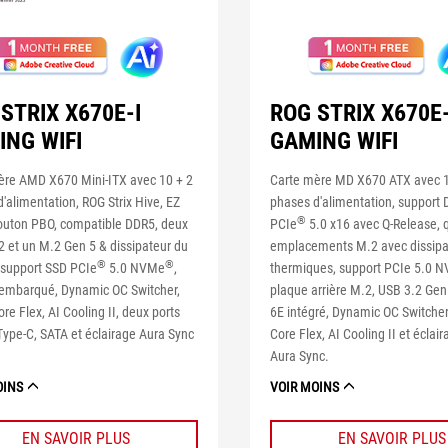
STRIX X670E-I
ROG STRIX X670E
ING WIFI
GAMING WIFI
ère AMD X670 Mini-ITX avec 10 + 2
Carte mère MD X670 ATX avec 1
'alimentation, ROG Strix Hive, EZ
phases d'alimentation, support 
®
uton PBO, compatible DDR5, deux
PCIe
5.0 x16 avec Q-Release, 
2 et un M.2 Gen 5 & dissipateur du
emplacements M.2 avec dissipa
®
®
 support SSD PCIe
5.0 NVMe
,
thermiques, support PCIe 5.0 
 embarqué, Dynamic OC Switcher,
plaque arrière M.2, USB 3.2 Gen
re Flex, AI Cooling II, deux ports
6E intégré, Dynamic OC Switcher
ype-C, SATA et éclairage Aura Sync
Core Flex, AI Cooling II et éclai
Aura Sync.
OINS
VOIR MOINS
EN SAVOIR PLUS
EN SAVOIR PLUS