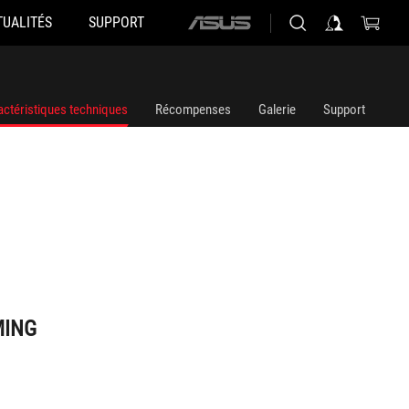
TUALITÉS
SUPPORT
ASUS
home
logo
actéristiques techniques
Récompenses
Galerie
Support
MING