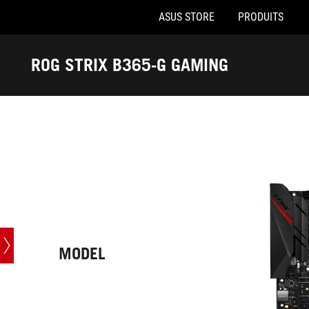
ASUS STORE
PRODUITS
Accessibility links
Aller au contenu
Accessibilité
Aller au Menu
Footer ASUS
ROG STRIX B365-G GAMING
-
Caractéristiques
techniques
MODEL