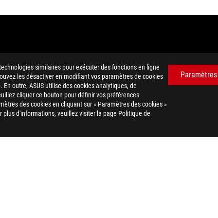
technologies similaires pour exécuter des fonctions en ligne
Paramètres
 pouvez les désactiver en modifiant vos paramètres de cookies
. En outre, ASUS utilise des cookies analytiques, de
euillez cliquer ce bouton pour définir vos préférences
mètres des cookies en cliquant sur « Paramètres des cookies »
plus d'informations, veuillez visiter la page Politique de
 et habillage commercial HDMI, et les logos HDMI sont des marques
d des options sélectionnées et disponibles. Veuillez noter que les cara
tocks.
uement autorisé à fixer un prix de revente recommandé. Tous les reven
 les taxes, les frais d'expédition, de manutention et de recyclage.