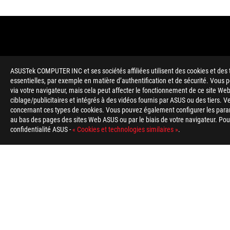
ASUSTek COMPUTER INC et ses sociétés affiliées utilisent des cookies et des 
essentielles, par exemple en matière d’authentification et de sécurité. Vous
via votre navigateur, mais cela peut affecter le fonctionnement de ce site Web
ciblage/publicitaires et intégrés à des vidéos fournis par ASUS ou des tiers. V
concernant ces types de cookies. Vous pouvez également configurer les para
Disclaimer
Cartes mères
au bas des pages des sites Web ASUS ou par le biais de votre navigateur. Pour 
Les termes HDMI, interface multimédia haute définition HDMI
confidentialité ASUS -
« Cookies et technologies similaires »
.
Administrator, Inc.
Le prix ASUS Store affiché est donné à titre indicatif et dépen
selon la configuration choisie à l’étape suivante et l’état des s
Site ROG
En ce qui concerne les informations sur les prix, ASUS est uniq
Le prix peut ne pas inclure les frais supplémentaires, y compris
Footer