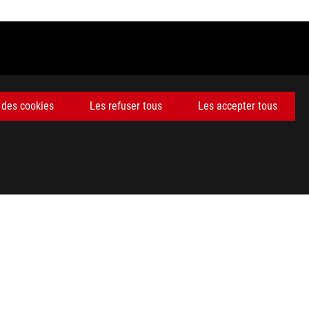
 des cookies
Les refuser tous
Les accepter tous
 commerciales et des marques déposées de HDMI Licensing
ctéristiques du produit et les accessoires présentés peuvent varier
deurs sont libres de fixer leur propre prix comme ils l'entendent.