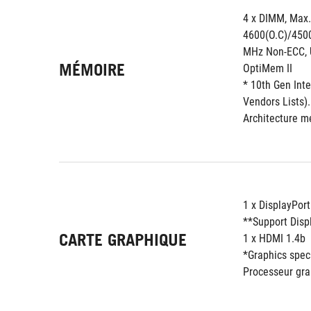
4 x DIMM, Max.
4600(O.C)/4500
MHz Non-ECC, 
MÉMOIRE
OptiMem II
* 10th Gen Inte
Vendors Lists).
Architecture m
1 x DisplayPort
**Support Disp
CARTE GRAPHIQUE
1 x HDMI 1.4b
*Graphics spec
Processeur gra