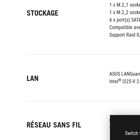
1 x M.2_1 sock
STOCKAGE
1 x M.2_2 sock
6 x port(s) SAT
Compatible ave
Support Raid 0,
ASUS LANGuar
LAN
®
Intel
 I225-V 2
M.2 slot only (
RÉSEAU SANS FIL
*Wi-Fi module i
Switch 