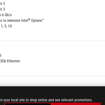
et 3
et 3
A 6 Gb/s
®
c la mémoire Intel
 Optane™
 1, 5, 10
d
.5Gb Ethernet
Key E) (Support CNVI & PCIe interface)*
s sold separately.
to your local site to shop online and see relevant promotions.