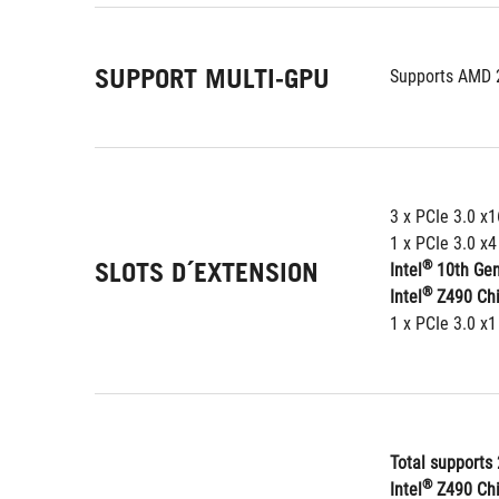
SUPPORT MULTI-GPU
Supports AMD 
3 x PCIe 3.0 x
1 x PCIe 3.0 x
SLOTS D´EXTENSION
®
Intel
 10th Ge
®
Intel
 Z490 Ch
1 x PCIe 3.0 x1
Total supports 
®
Intel
 Z490 Chi