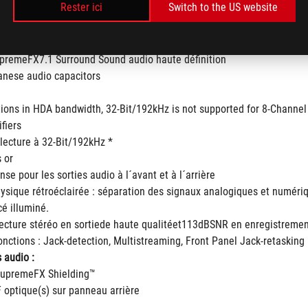
Rester ici
Switch to the US website
remeFX7.1 Surround Sound audio haute définition
nese audio capacitors
tions in HDA bandwidth, 32-Bit/192kHz is not supported for 8-Channel
fiers
 lecture à 32-Bit/192kHz *
 or
se pour les sorties audio à l´avant et à l´arrière
hysique rétroéclairée : séparation des signaux analogiques et numériq
é illuminé.
cture stéréo en sortiede haute qualitéet113dBSNR en enregistremen
onctions : Jack-detection, Multistreaming, Front Panel Jack-retasking
 audio :
SupremeFX Shielding™
F optique(s) sur panneau arrière