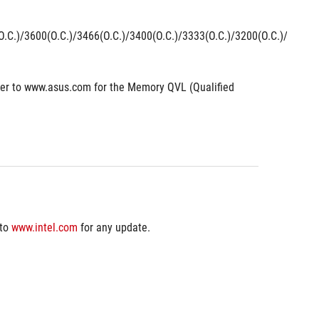
.C.)/3600(O.C.)/3466(O.C.)/3400(O.C.)/3333(O.C.)/3200(O.C.)/3000(
er to www.asus.com for the Memory QVL (Qualified 
to 
www.intel.com
 for any update.