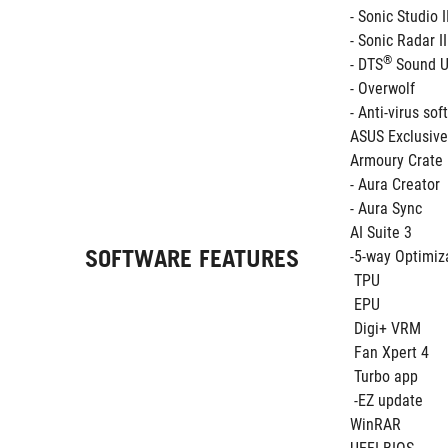
- Sonic Studio I
- Sonic Radar II
®
- DTS
 Sound 
- Overwolf 
- Anti-virus so
ASUS Exclusive
Armoury Crate
- Aura Creator
- Aura Sync
AI Suite 3
SOFTWARE FEATURES
-5-way Optimiza
 TPU
 EPU 
 Digi+ VRM
 Fan Xpert 4
 Turbo app 
 -EZ update
WinRAR