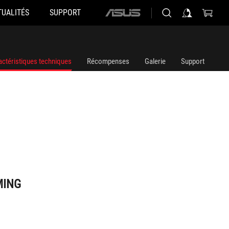
TUALITÉS
SUPPORT
ASUS
home
logo
actéristiques techniques
Récompenses
Galerie
Support
MING