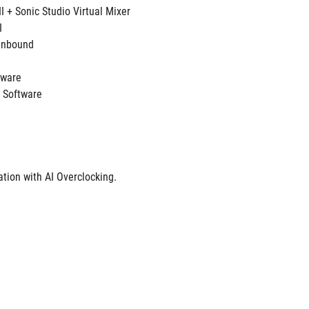
II + Sonic Studio Virtual Mixer 
I
Unbound 
ftware
 Software
tion with AI Overclocking.