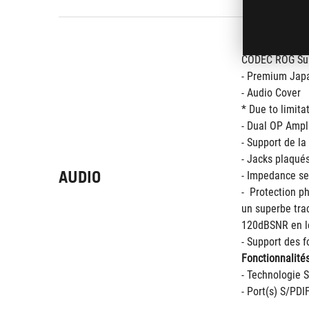
CODEC ROG Sup
- Premium Japa
- Audio Cover
* Due to limita
- Dual OP Ampli
- Support de la
- Jacks plaqués
AUDIO
- Impedance sen
-  Protection p
un superbe trac
120dBSNR en le
- Support des f
Fonctionnalités
- Technologie 
- Port(s) S/PDI