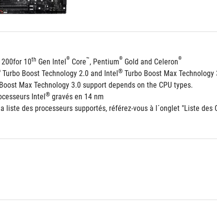
®
®
®
th
™
1200for 10
 Gen Intel
 Core
, Pentium
 Gold and Celeron
®
®
 Turbo Boost Technology 2.0 and Intel
 Turbo Boost Max Technology 
 Boost Max Technology 3.0 support depends on the CPU types.
®
ocesseurs Intel
 gravés en 14 nm
la liste des processeurs supportés, référez-vous à l´onglet "Liste des