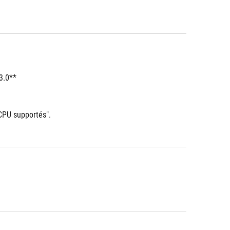
3.0**
 CPU supportés".