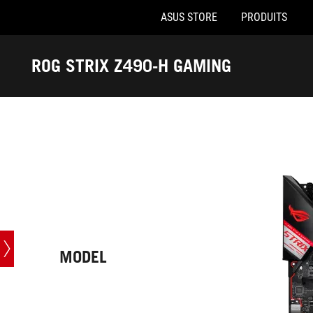
ASUS STORE
PRODUITS
Accessibility links
Aller au contenu
Accessibilité
Aller au Menu
Footer ASUS
ROG STRIX Z490-H GAMING
-
Caractéristiques
techniques
MODEL