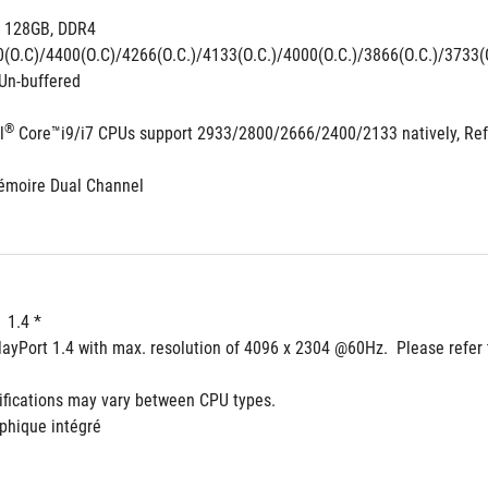
 128GB, DDR4 
(O.C)/4400(O.C)/4266(O.C.)/4133(O.C.)/4000(O.C.)/3866(O.C.)/3733(O
Un-buffered
®
l
 Core™i9/i7 CPUs support 2933/2800/2666/2400/2133 natively, Ref
émoire Dual Channel
  1.4 *
layPort 1.4 with max. resolution of 4096 x 2304 @60Hz.  Please refer 
ifications may vary between CPU types.
phique intégré