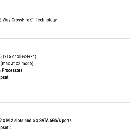
2-Way CrossFireX™ Technology
16 (x16 or x8+x4+x4)
4 (max at x2 mode)
n Processors 
ipset
2 x M.2 slots and 6 x SATA 6Gb/s ports
pset : 