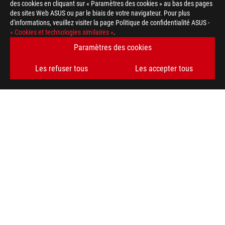
des cookies en cliquant sur « Paramètres des cookies » au bas des pages
des sites Web ASUS ou par le biais de votre navigateur. Pour plus
d'informations, veuillez visiter la page Politique de confidentialité ASUS -
TYPE DE PAIEMENT ACCEPTÉ
« Cookies et technologies similaires »
.
Paramètres des cookies
OBTENEZ LES DERNIÈRES OFFRES ET PLUS ENCORE
Les refuser tous
Les accepter tous
INSCRIPTION
À PROPOS DE ROG
ACCUEIL
NEWSROOM
facebook
twitter
youtube
instagram
tiktok