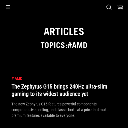
Accessibility links
Aller au contenu
Accessibilité
Aller au Menu
Footer ASUS
ARTICLES
TOPICS:#AMD
//
AMD
The Zephyrus G15 brings 240Hz ultra-slim
gaming to its widest audience yet
The new Zephyrus G15 features powerful components,
comprehensive cooling, and classic looks at a price that makes
premium features available to everyone.