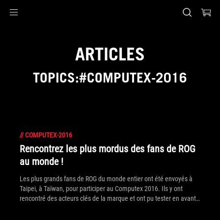
Accessibility links
Aller au contenu
Accessibilité
Aller au Menu
Footer ASUS
ARTICLES
TOPICS:#COMPUTEX-2016
//
COMPUTEX-2016
Rencontrez les plus mordus des fans de ROG
au monde !
Les plus grands fans de ROG du monde entier ont été envoyés à
Taipei, à Taïwan, pour participer au Computex 2016. Ils y ont
rencontré des acteurs clés de la marque et ont pu tester en avant-
première les nouveautés ROG, dès leur annonce ! Découvrez vite la
vidéo de cet événement !