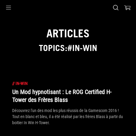
Accessibility links
Aller au contenu
Accessibilité
Aller au Menu
Footer ASUS
ARTICLES
TOPICS:#IN-WIN
//
IN-WIN
Un Mod hypnotisant : Le ROG Certified H-
Tower des Frères Blass
Découvrez l'un des mod les plus réussis de la Gamescom 2016 !
Tout en blanc et bleu, il a été réalisé par les frères Blass à partir du
boitier In Win H-Tower.