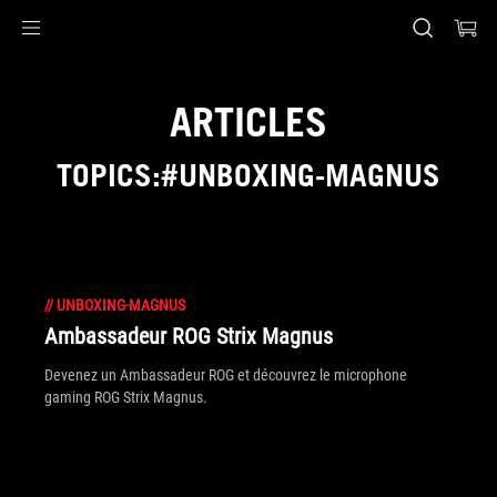
Accessibility links
Aller au contenu
Accessibilité
Aller au Menu
Footer ASUS
ARTICLES
TOPICS:#UNBOXING-MAGNUS
//
UNBOXING-MAGNUS
Ambassadeur ROG Strix Magnus
Devenez un Ambassadeur ROG et découvrez le microphone
gaming ROG Strix Magnus.