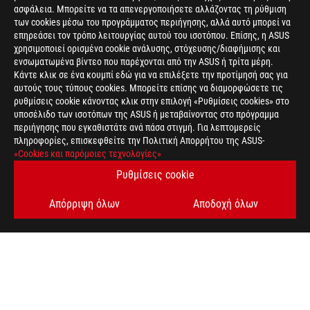
ασφάλεια. Μπορείτε να τα απενεργοποιήσετε αλλάζοντας τη ρύθμιση
των cookies μέσω του προγράμματος περιήγησης, αλλά αυτό μπορεί να
επηρεάσει τον τρόπο λειτουργίας αυτού του ισοτόπου. Επίσης, η ASUS
χρησιμοποιεί ορισμένα cookie ανάλυσης, στόχευσης/διαφήμισης και
ενσωματωμένα βίντεο που παρέχονται από την ASUS ή τρίτα μέρη.
Κάντε κλικ σε ένα κουμπί εδώ για να επιλέξετε την προτίμησή σας για
αυτούς τους τύπους cookies. Μπορείτε επίσης να διαμορφώσετε τις
>
GAMING ARTICLES
>
MOTHERBOARDS
ρυθμίσεις cookie κάνοντας κλικ στην επιλογή «Ρυθμίσεις cookies» στο
υποσέλιδο των ισοτόπων της ASUS ή μεταβαίνοντας στο πρόγραμμα
περιήγησης που εγκαθιστάτε ανά πάσα στιγμή. Για λεπτομερείς
πληροφορίες, επισκεφθείτε την Πολιτική Απορρήτου της ASUS-
ΛΆΒΕΤΕ ΤΙΣ ΤΕΛΕΥΤΑΊΕΣ ΠΡΟΣΦΟΡΈΣ ΚΑΙ ΠΟΛΛΆ ΆΛΛΑ
«Cookies και παρόμοιες τεχνολογίες»
Ρυθμίσεις cookie
SIGN UP
Απόρριψη όλων
Αποδοχή όλων
ΣΧΕΤΙΚΆ ΜΕ ΤΗ ROG
ΑΡΧΙΚΉ
NEWSROOM