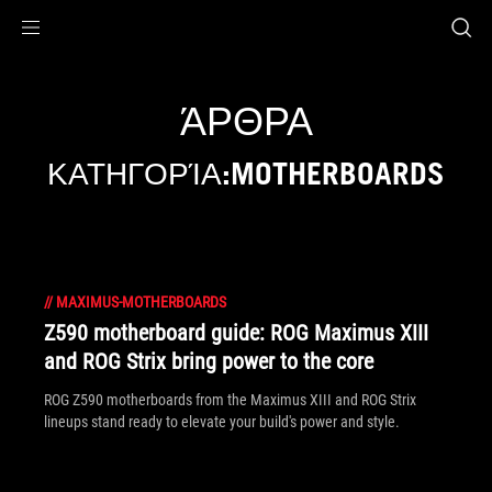
Accessibility links
Skip to content
Accessibility Help
Skip to Menu
ASUS Footer
ΆΡΘΡΑ
ΚΑΤΗΓΟΡΊΑ:MOTHERBOARDS
//
MAXIMUS-MOTHERBOARDS
Z590 motherboard guide: ROG Maximus XIII
and ROG Strix bring power to the core
ROG Z590 motherboards from the Maximus XIII and ROG Strix
lineups stand ready to elevate your build's power and style.