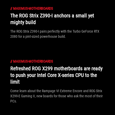
//
MAXIMUS-MOTHERBOARDS
The ROG Strix Z390-I anchors a small yet
mighty build
The ROG Strix Z390-I pairs perfectly with the Turbo GeForce RTX
2080 for a pint-sized powerhouse build.
//
MAXIMUS-MOTHERBOARDS
Refreshed ROG X299 motherboards are ready
to push your Intel Core X-series CPU to the
limit
Come learn about the Rampage VI Extreme Encore and ROG Strix
X299-E Gaming II, new boards for those who ask the most of their
PCs.