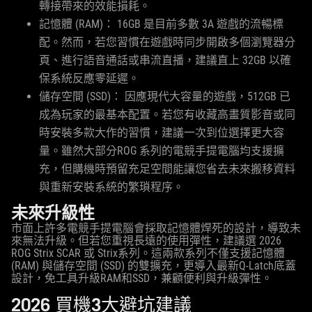
轉接帶來的效能損耗。
記憶體 (RAM)： 16GB 是目前多數 3A 遊戲的流暢標
配。然而，若您習慣在遊戲時同步開啟多個瀏覽器分
頁、進行語音通話或串流直播，建議直上 32GB 以確
保系統反應零延遲。
儲存空間 (SSD)： 因應現代大容量的遊戲，512GB 已
成為玩家的最基本配置。若您有收藏高畫質影音或同
時安裝多款大作的習慣，建議一次到位選擇更大容
量。雖然大部分ROG 系列的電競手提電腦均支援擴
充，但購機時預留充足空間能讓您省去未來搬移資料
與重新安裝系統的繁瑣程序。
未來升級性
市面上許多電競手提電腦會採取記憶體焊死的設計，導致未
來無法升級。但若您重視長遠的使用彈性，建議選 2026
ROG Strix SCAR 或 Strix系列。這兩款系列不僅支援記憶體
(RAM) 與儲存空間 (SSD) 的雙擴充，更導入最新Q-Latch底蓋
設計，免工具升級RAM和SSD，兼顧便利與升級彈性。
2026 買機3大避坑建議