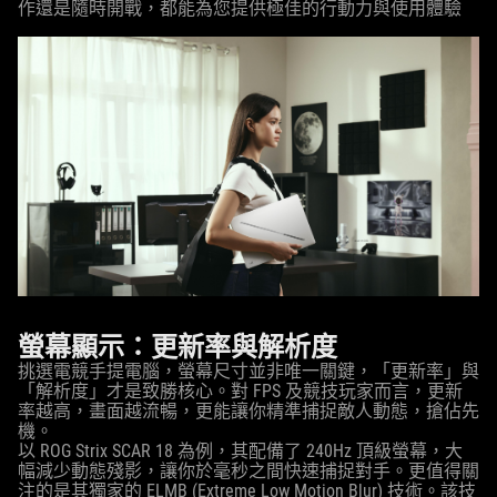
作還是隨時開戰，都能為您提供極佳的行動力與使用體驗
螢幕顯示：更新率與解析度
挑選電競手提電腦，螢幕尺寸並非唯一關鍵，「更新率」與
「解析度」才是致勝核心。對 FPS 及競技玩家而言，更新
率越高，畫面越流暢，更能讓你精準捕捉敵人動態，搶佔先
機。
以 ROG Strix SCAR 18 為例，其配備了 240Hz 頂級螢幕，大
幅減少動態殘影，讓你於毫秒之間快速捕捉對手。更值得關
注的是其獨家的 ELMB (Extreme Low Motion Blur) 技術。該技