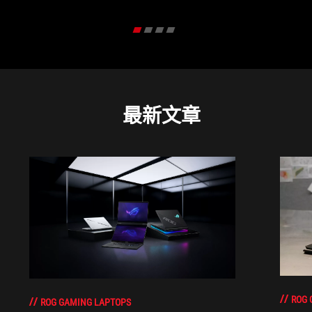
最新文章
ROG 
ROG GAMING LAPTOPS