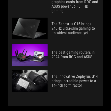
graphics cards from ROG and
ASUS power up Full HD
gaming
The Zephyrus G15 brings
240Hz ultra-slim gaming to
its widest audience yet
The best gaming routers in
2024 from ROG and ASUS
The innovative Zephyrus G14
brings incredible power to a
14-inch form factor