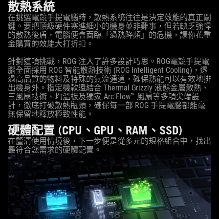
散熱系統
在挑選電競手提電腦時，散熱系統往往是決定效能的真正關
鍵。要把頂級硬件塞進細小的機身並非難事，但若缺乏強悍
的散熱後盾，電腦便會面臨「過熱降頻」的危機，讓你花重
金購買的效能大打折扣。
針對這項挑戰，ROG 注入了許多設計巧思。ROG電競手提電
腦全面採用 ROG 智能散熱技術 (ROG Intelligent Cooling)，透
過高品質的物料及特殊的氣流通道，確保熱能可以有效地排
出機身外。指定機款還結合 Thermal Grizzly 液態金屬散熱、
三風扇技術、均溫板及獨家 Arc Flow™ 風扇等多項尖端設
計，徹底打破散熱瓶頸，確保每一部 ROG 手提電腦都能毫
無保留地釋放極致性能。
硬體配置 (CPU、GPU、RAM、SSD)
在釐清使用情境後，下一步便是從多元的規格組合中，找出
最符合您需求的硬體配置。