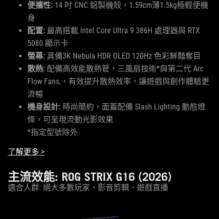
便攜性:
14 吋 CNC 鋁製機殼，1.59cm薄1.5kg極輕便機
身
配置:
最高搭載 Intel Core Ultra 9 386H 處理器與 RTX
5080 顯示卡
螢幕:
具備3K Nebula HDR OLED 120Hz 色彩鮮豔奪目
散熱:
配備高效能散熱管，三風扇技術*與第二代 Arc
Flow Fans,，有效提升散熱效率，讓遊戲與創作體驗更
流暢
機身設計:
時尚簡約，面蓋配備 Slash Lighting 動態燈
條，可呈現流動光影效果
*指定型號除外
了解更多 >
主流效能: ROG STRIX G16 (2026)
適合人群: 絕大多數玩家、影音剪輯、遊戲直播