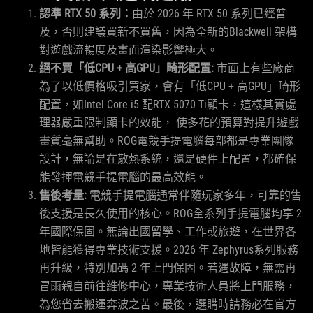
認準 RTX 50 系列：
由於 2026 年 RTX 50 系列已經普
及，否則建議買新不買舊，因為全新的Blackwell 架構
對遊戲流暢度及畫面渲染影響極大。
絕不買「低CPU + 高GPU」畸形配置:
市面上有些廠商
為了以低價格吸引買家，會有「低CPU + 高GPU」畸形
配置，如Intel Core i5 配RTX 5070 Ti顯卡，這樣其實處
理器嚴重限制顯卡的效能， 使多花的預算對提升遊戲
畫質毫無幫助。ROG電競手提電腦每部都是專業團隊
設計，無論是在散熱系統，還是硬件上配置，都確保
能發揮電競手提電腦的最高效能。
售後考量:
電競手提電腦通常伴隨玩家多年，可靠的售
後支援是長久使用的核心。ROG全系列手提電腦均享 2
年國際保固。無論出國留學、工作或旅遊，在世界各
地皆能獲得專業技術支援。2026 年 Zephyrus系列服務
再升級，特別加碼 2 年上門保固。若遇故障，無需再
冒雨親自前往維修中心，專業技術人員將上門服務，
為您省去搬運奔波之苦。最後，選購時請務必在官方