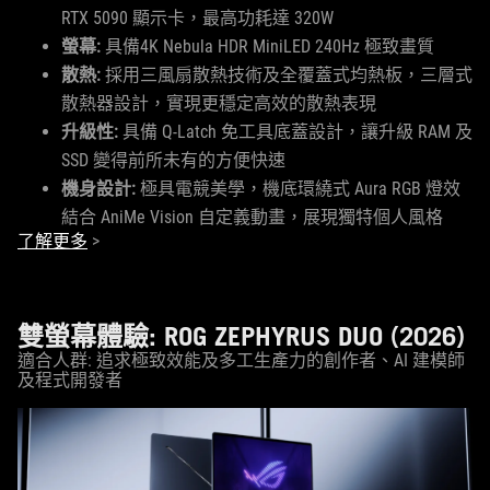
RTX 5090 顯示卡，最高功耗達 320W
螢幕:
具備4K Nebula HDR MiniLED 240Hz 極致畫質
散熱:
採用三風扇散熱技術及全覆蓋式均熱板，三層式
散熱器設計，實現更穩定高效的散熱表現
升級性:
具備 Q-Latch 免工具底蓋設計，讓升級 RAM 及
SSD 變得前所未有的方便快速
機身設計:
極具電競美學，機底環繞式 Aura RGB 燈效
結合 AniMe Vision 自定義動畫，展現獨特個人風格
了解更多
>
雙螢幕體驗: ROG ZEPHYRUS DUO (2026)
適合人群: 追求極致效能及多工生產力的創作者、AI 建模師
及程式開發者