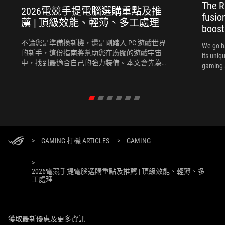
The R
2026電競手提電腦選購重點及推
fusio
薦 | 頂級效能、輕薄、多工處理
boost
不論您是準備換新機，還是剛踏入 PC 遊戲世界
We go h
的新手，這份指南將幫助您在廣闊的遊戲宇宙
its uniq
中，找到最適合自己的強力裝備。本文會先為您
gaming 
推薦選購電競手提電腦時需考慮的幾個關鍵要
素，再為您推薦幾款2026最新的電競手提電腦。
>
GAMING 打機 ARTICLES
>
GAMING
>
2026電競手提電腦選購重點及推薦 | 頂級效能、輕薄、多
工處理
獲取最新優惠及更多資訊