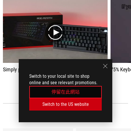
play
Simply perfect
75% Keybo
Switch to your local site to shop
online and see relevant promotions.
查看全部
停留在此網站
Switch to the US website
社交媒體上的評論
(49)