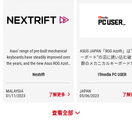
Asus’ range of pre-built mechanical
ASUS JAPAN「ROG Azoth」
keyboards have steadily improved over
ーボード”の沼に誘い込む破
the years, and the new Asus ROG Azoth
群のメカニカルキーボード
is the Taiwanese company’s most
Nextrift
ITmedia PC USER
refined keyboard yet.
MALAYSIA
JAPAN
了解更多
了解
01/11/2023
05/06/2023
查看全部