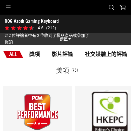
Accessibility links
ROG Azoth Gaming Keyboard
Skip to content
Accessibility Help
Skip to Menu
ASUS Footer
-
4.6
(212)
4.6
獎
星，
212 位評論者中有 2 位收到了樣品產品或參加了
項
共
選單
促銷
5
星。
功能
212
ALL
獎項
影片評論
社交媒體上的評論
條
功能
技術規格
評
論
獎項
(73)
獎項
圖片集
支援