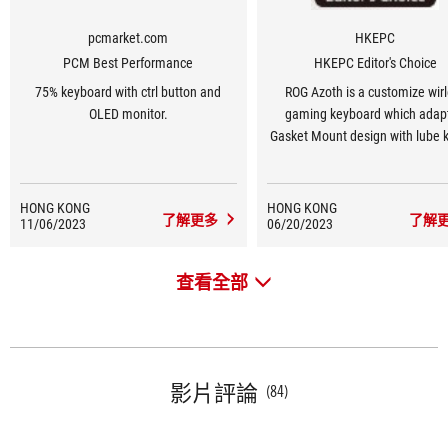
pcmarket.com
HKEPC
PCM Best Performance
HKEPC Editor's Choice
75% keyboard with ctrl button and
ROG Azoth is a customize wir
OLED monitor.
gaming keyboard which adap
Gasket Mount design with lube ki
HONG KONG
HONG KONG
了解更多
了解
11/06/2023
06/20/2023
查看全部
影片評論
(84)