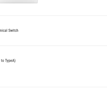
ical Switch
 to TypeA)