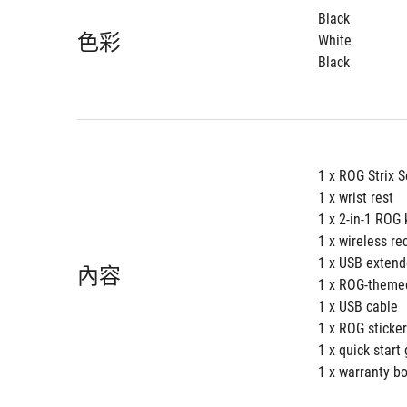
Black
色彩
White
Black
1 x ROG Strix S
1 x wrist rest
1 x 2-in-1 ROG 
1 x wireless re
1 x USB extend
內容
1 x ROG-theme
1 x USB cable
1 x ROG sticker
1 x quick start
1 x warranty b