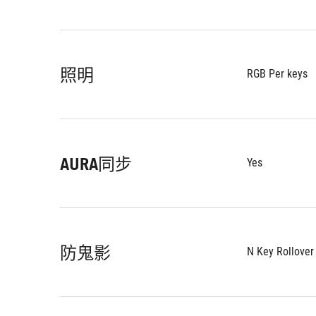
照明
RGB Per keys
AURA同步
Yes
防鬼影
N Key Rollover