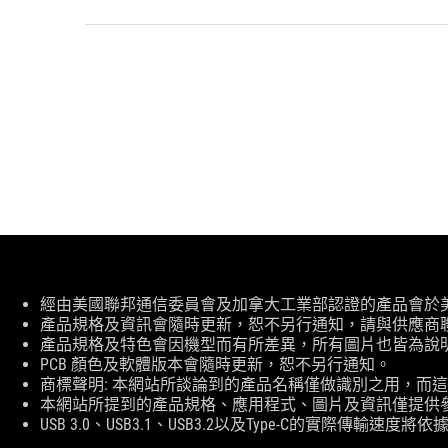
免
經由美國聯邦通信委員會及加拿大工業部認證的產品會於美國及加拿
責
產品規格及資訊會隨時更新，恕不另行通知，請與供應商
條
產品規格及特色會因機型而有所差異，所有圖片也皆為說
款
PCB 顏色及軟體版本會隨時更新，恕不另行通知。
商標聲明: 本網站所談論到的產品名稱僅做識別之用，而
本網站所提到的產品規格、應用程式、圖片及資訊僅提供
USB 3.0、USB3.1、USB3.2以及Type-C的