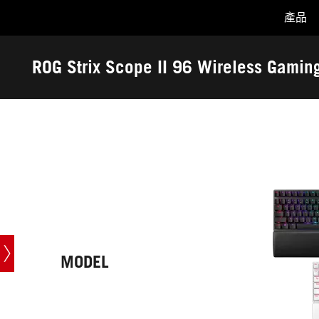
產品
Accessibility links
Skip to content
Accessibility Help
Skip to Menu
ASUS Footer
ROG Strix Scope II 96 Wireless Gamin
-
技
術
規
格
MODEL