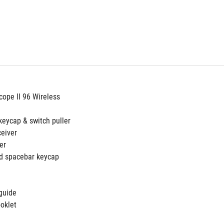
cope II 96 Wireless
keycap & switch puller
ceiver
er
d spacebar keycap
 guide
ooklet