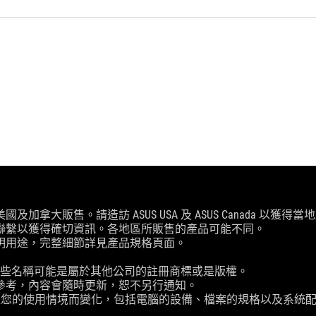
大販售。請造訪 ASUS USA 及 ASUS Canada 以獲得
聯繫以獲得確切資訊。各地區所販售的產品可能不同。
明用途，完整細節詳見產品規格頁面。
這些名稱可能是屬於其他公司的註冊商標或是版權。
參考，內容會隨時更新，恕不另行通知。
實際傳輸速度將依據您的使用情境而變化，包括電腦的設備、檔案的規格以