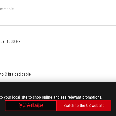
rammable
te)
1000 Hz
to C braided cable
to your local site to shop online and see relevant promotions.
停留在此網站
Switch to the US website