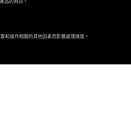
當地產品的資訊。
及系統配置和操作相關的其他因素而影響處理速度。
獲取最新優惠及更多資訊
註冊
facebook
instagram
youtube
whatsapp