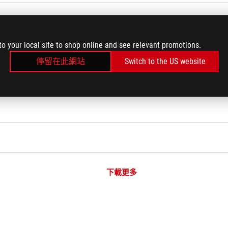
to your local site to shop online and see relevant promotions.
供應器瓦數？
停留在此網站
Switch to the US website
下載更多