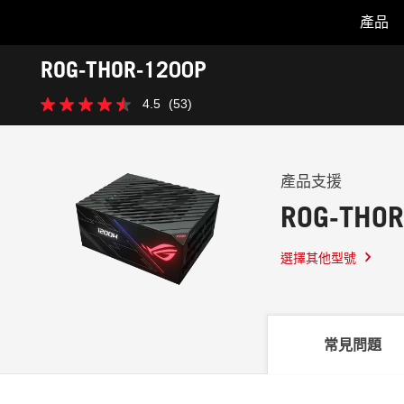
產品
Accessibility links
ROG-THOR-1200P
Skip to content
Accessibility Help
Skip to Menu
ASUS Footer
-
4.5
(53)
支
4.5
援
星，
共
5
星。
產品支援
53
ROG-THOR
條
評
論
選擇其他型號
常見問題