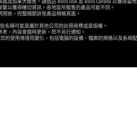
大販售。請造訪 ASUS USA 及 ASUS Canada 以獲得
聯繫以獲得確切資訊。各地區所販售的產品可能不同。
明用途，完整細節詳見產品規格頁面。
這些名稱可能是屬於其他公司的註冊商標或是版權。
參考，內容會隨時更新，恕不另行通知。
實際傳輸速度將依據您的使用情境而變化，包括電腦的設備、檔案的規格以
ROG-THOR-1200P
SUPPORT