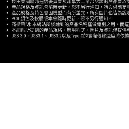
免
經由美國聯邦通信委員會及加拿大工業部認證的產品會於美國及加拿
責
產品規格及資訊會隨時更新，恕不另行通知，請與供應商
條
產品規格及特色會因機型而有所差異，所有圖片也皆為說
款
PCB 顏色及軟體版本會隨時更新，恕不另行通知。
商標聲明: 本網站所談論到的產品名稱僅做識別之用，而
本網站所提到的產品規格、應用程式、圖片及資訊僅提供
USB 3.0、USB3.1、USB3.2以及Type-C的
ASUS
Footer
>
GAMING 打機 電源供應器
>
電源供應器 FILTER
>
關於ROG
返回首頁
活動及優惠
NEWSROOM