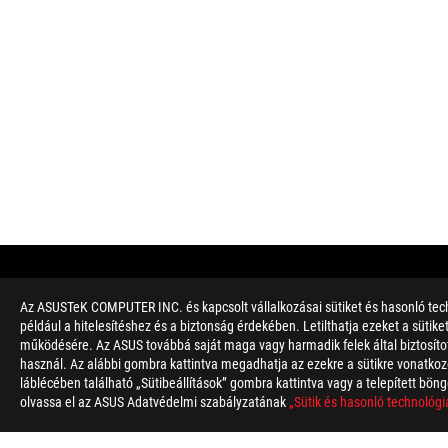
Az ASUSTeK COMPUTER INC. és kapcsolt vállalkozásai sütiket és hasonló tech
Disclaimer
A Federal Communications Commission és az Industry Canada á
például a hitelesítéshez és a biztonság érdekében. Letilthatja ezeket a sütik
Canada weboldalaira a helyi forgalomban kapható termékekről
működésére. Az ASUS továbbá saját maga vagy harmadik felek által biztosított
Az összes műszaki tulajdonság előzetes értesítés nélkül válto
használ. Az alábbi gombra kattintva megadhatja az ezekre a sütikre vonatkozó
A specifikációk és termékjellemzők modellenként változhatnak, 
láblécében található „Sütibeállítások” gombra kattintva vagy a telepített böng
A PCB szín és a szoftver verziója előzetes értesítés nélkül vált
olvassa el az ASUS Adatvédelmi szabályzatának
„Sütik és hasonló technológi
A leírásban szereplő márka- és terméknevek a megfelelő vállal
Hacsak másként nem jelezzük, az összes teljesítmény-érték elm