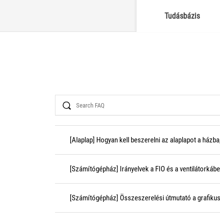
Tudásbázis
Search
[Alaplap] Hogyan kell beszerelni az alaplapot a házba
[Számítógépház] Irányelvek a FIO és a ventilátorkáb
[Számítógépház] Összeszerelési útmutató a grafiku