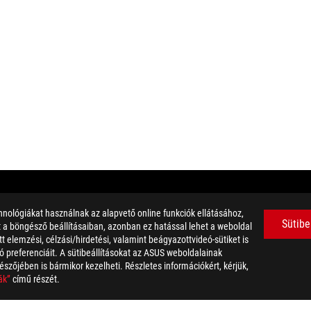
nológiákat használnak az alapvető online funkciók ellátásához,
ltal hitelesített termékek az Egyesült Államokban és Kanadában les
Sütibe
et a böngésző beállításaiban, azonban ez hatással lehet a weboldal
.
 elemzési, célzási/hirdetési, valamint beágyazottvideó-sütiket is
zhat. A konkrét ajánlatokról érdeklődjön viszonteladójánál. Elképzel
 preferenciáit. A sütibeállításokat az ASUS weboldalainak
a képek csak illusztrációk. A részletekért kérjük látogasson el a term
észőjében is bármikor kezelheti. Részletes információkért, kérjük,
ozhat.
ák”
című részét.
atok védjegyei.
életi teljesítményen alapszik. A valóságos adatok változhatnak a va