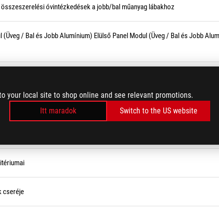
és összeszerelési óvintézkedések a jobb/bal műanyag lábakhoz
 (Üveg / Bal és Jobb Alumínium) Elülső Panel Modul (Üveg / Bal és Jobb Alum
étszerelési és összeszerelési óvintézkedések
to your local site to shop online and see relevant promotions.
zerelési és összeszerelési óvintézkedések
Itt maradok
Switch to the US website
ériumai
itériumai
k cseréje