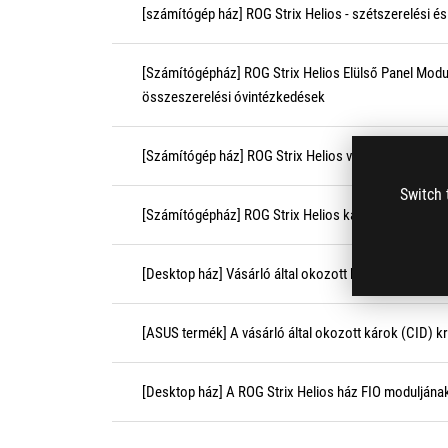
[számítógép ház] ROG Strix Helios - szétszerelési 
[Számítógépház] ROG Strix Helios Elülső Panel Modul
összeszerelési óvintézkedések
[Számítógép ház] ROG Strix Helios ventilátor HUB sz
Switch 
[Számítógépház] ROG Strix Helios kártyatartó széts
[Desktop ház] Vásárló által okozott károk (CID) krit
[ASUS termék] A vásárló által okozott károk (CID) kr
[Desktop ház] A ROG Strix Helios ház FIO moduljána