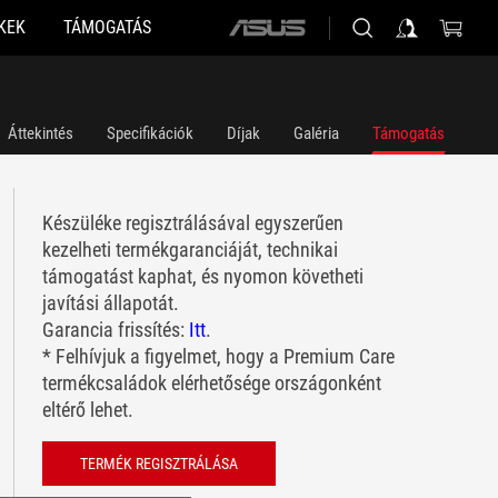
KEK
TÁMOGATÁS
ASUS
home
logo
Áttekintés
Specifikációk
Díjak
Galéria
Támogatás
Készüléke regisztrálásával egyszerűen
kezelheti termékgaranciáját, technikai
támogatást kaphat, és nyomon követheti
javítási állapotát.
Garancia frissítés:
Itt
.
* Felhívjuk a figyelmet, hogy a Premium Care
termékcsaládok elérhetősége országonként
eltérő lehet.
TERMÉK REGISZTRÁLÁSA