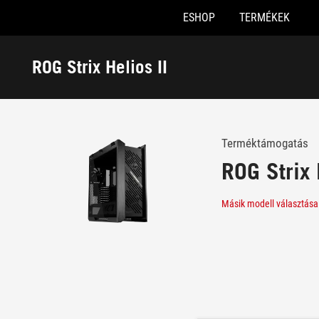
ESHOP
TERMÉKEK
Accessibility links
Skip to content
Accessibility Help
Skip to Menu
ASUS Footer
ROG Strix Helios II
-
Támogatás
Terméktámogatás
ROG Strix 
Másik modell választása