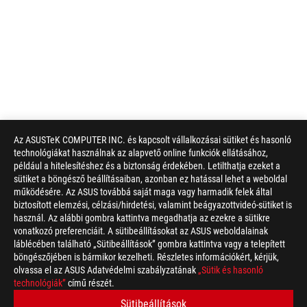
Az ASUSTeK COMPUTER INC. és kapcsolt vállalkozásai sütiket és hasonló
technológiákat használnak az alapvető online funkciók ellátásához,
például a hitelesítéshez és a biztonság érdekében. Letilthatja ezeket a
sütiket a böngésző beállításaiban, azonban ez hatással lehet a weboldal
működésére. Az ASUS továbbá saját maga vagy harmadik felek által
biztosított elemzési, célzási/hirdetési, valamint beágyazottvideó-sütiket is
használ. Az alábbi gombra kattintva megadhatja az ezekre a sütikre
vonatkozó preferenciáit. A sütibeállításokat az ASUS weboldalainak
láblécében található „Sütibeállítások” gombra kattintva vagy a telepített
böngészőjében is bármikor kezelheti. Részletes információkért, kérjük,
olvassa el az ASUS Adatvédelmi szabályzatának
„Sütik és hasonló
technológiák”
című részét.
Sütibeállítások