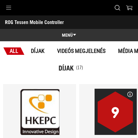
Accessibility links
ROG Tessen Mobile Controller
Skip to content
Accessibility Help
Skip to Menu
ASUS Footer
-
Díjak
MENÜ
Áttekintés
ALL
DÍJAK
VIDEÓS MEGJELENÉS
MÉDIA 
Áttekintés
Specifikációk
DÍJAK
(17)
Díjak
Galéria
Támogatás