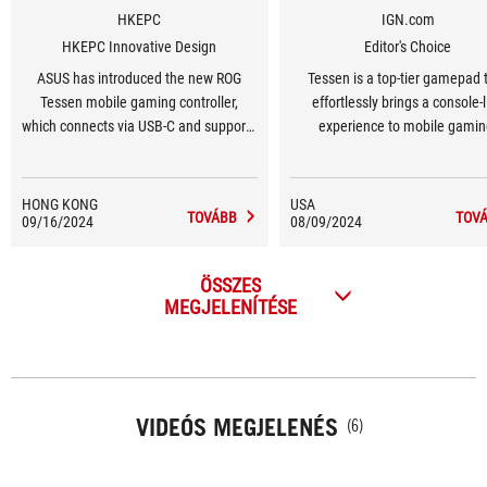
HKEPC
IGN.com
HKEPC Innovative Design
Editor's Choice
ASUS has introduced the new ROG
Tessen is a top-tier gamepad 
Tessen mobile gaming controller,
effortlessly brings a console-l
which connects via USB-C and supports
experience to mobile gamin
Android mobile devices. It features an
innovative ROG folding hinge design,
making it easy to store and convenient
HONG KONG
USA
TOVÁBB
TOV
09/16/2024
for portability.
08/09/2024
ÖSSZES
MEGJELENÍTÉSE
VIDEÓS MEGJELENÉS
(6)