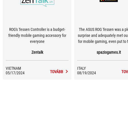
ROG's Tessen Controller is a budget-
The ASUS ROG Tessen was a pl
friendly mobile gaming accessory for
surprise and adequately met ou
everyone
for mobile gaming, even put to 
with the most demanding title
Zentalk
spaziogames.it
absence of input lag and its e
ergonomics, in addition to a 
interesting foldable design, will
VIETNAM
ITALY
delight the most demanding ga
TOVÁBB
TOV
05/17/2024
08/19/2024
smartphone devices. Overall, thi
excellent mobile controller th
little to envy its console counte