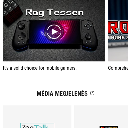
play
It's a solid choice for mobile gamers.
Comprehensive gaming p
MÉDIA MEGJELENÉS
(7)