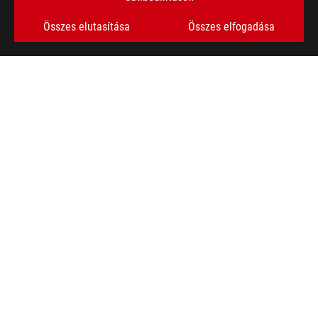
Összes elutasítása
Összes elfogadása
ASUS
Footer
>
GAMER KONTROLLEREK
>
KONTROLLEREK FILTER
>
ROG TESSEN MOBILE CONTROLLER
AWARD
TÁMOGATOTT FIZETÉSI MÓDOK
SZEREZZE MEG A LEGÚJABB AJÁNLATOKAT ÉS MÉG SOK MÁST
FELIRATKOZÁS
A ROG-RÓL