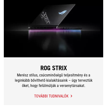
ROG STRIX
Merész stílus, csúcsminőségű teljesítmény és a
leginkább bővíthető kialakításaink – úgy terveztük
őket, hogy felülmúlják a versenytársakat.
TOVÁBBI TUDNIVALÓK
ROG
STRIX