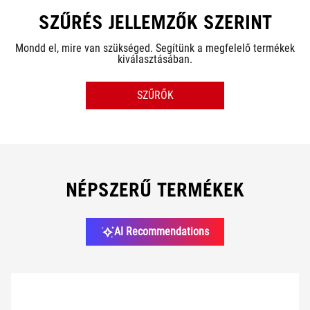
SZŰRÉS JELLEMZŐK SZERINT
Mondd el, mire van szükséged. Segítünk a megfelelő termékek
kiválasztásában.
BUDGET
SZŰRŐK
1 260 300 Ft
-
2 741 900 Ft
1 260 300 Ft
2 741 900 Ft
SOROZAT
NÉPSZERŰ TERMÉKEK
AI Recommendations
GPU
CPU