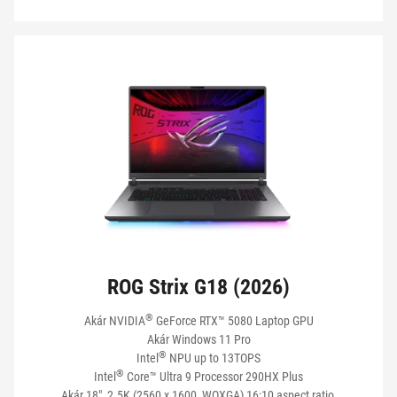
HÁLÓZATKEZELÉS
TERMÉKEK MEGJELENÍTÉSE
ROG Strix G18 (2026)
®
Akár NVIDIA
GeForce RTX™ 5080 Laptop GPU
Akár Windows 11 Pro
®
Intel
NPU up to 13TOPS
®
Intel
Core™ Ultra 9 Processor 290HX Plus
Akár 18", 2.5K (2560 x 1600, WQXGA) 16:10 aspect ratio,