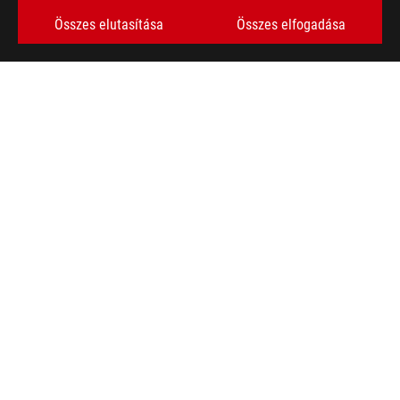
Összes elutasítása
Összes elfogadása
>
GAMER LAPTOPOK
TÁMOGATOTT FIZETÉSI MÓDOK
SZEREZZE MEG A LEGÚJABB AJÁNLATOKAT ÉS MÉG SOK MÁST
FELIRATKOZÁS
A ROG-RÓL
KEZDŐLAP