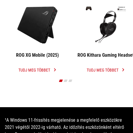
ROG XG Mobile (2025)
ROG Kithara Gaming Headse
TUDJ MEG TÖBBET
TUDJ MEG TÖBBET
ROG
ROG
XG
KITHARA
MOBILE
GAMING
(2025)
HEADSET
¹A Windows 11-frissítés megjelenése a megfelelő eszközökre
2021 végétől 2022-ig várható. Az időzítés eszközönként eltérő