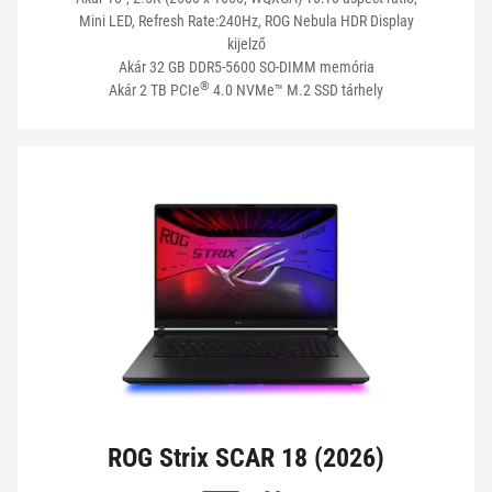
Mini LED, Refresh Rate:240Hz, ROG Nebula HDR Display
kijelző
Akár 32 GB DDR5-5600 SO-DIMM memória
®
Akár 2 TB PCIe
4.0 NVMe™ M.2 SSD tárhely
ROG Strix SCAR 18 (2026)