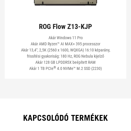
ROG Flow Z13-KJP
Akár Windows 11 Pro
Akár AMD Ryzen™ AI MAX+ 395 processzor
Akár 13,4", 2,5K (2560 x 1600, WQXGA) 16:10 képarány,
frissítési gyakoriság: 180 Hz, ROG Nebula kijelző
Akár 128 GB LPDDR5X beépített RAM
®
Akár 1 TB PCIe
4.0 NVMe™ M.2 SSD (2230)
KAPCSOLÓDÓ TERMÉKEK