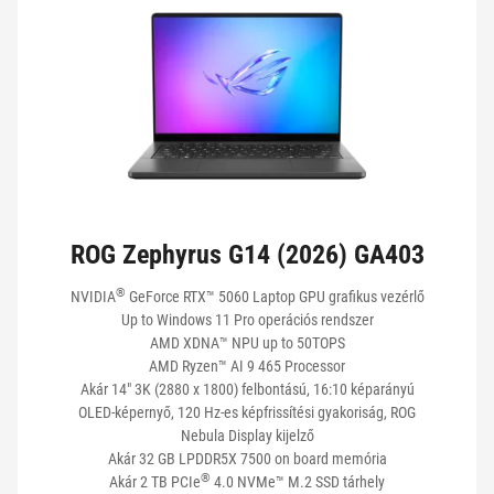
KÉPERNYŐ MÉRET
KÉPERNYŐ TÍPUS
MEMÓRIA
ROG Zephyrus G14 (2026) GA403
HÁTTÉRTÁR
®
NVIDIA
GeForce RTX™ 5060 Laptop GPU grafikus vezérlő
Up to Windows 11 Pro operációs rendszer
AMD XDNA™ NPU up to 50TOPS
AMD Ryzen™ AI 9 465 Processor
CSATLAKOZÁSOK
Akár 14" 3K (2880 x 1800) felbontású, 16:10 képarányú
OLED-képernyő, 120 Hz-es képfrissítési gyakoriság, ROG
Nebula Display kijelző
AKKUMULÁTOR
Akár 32 GB LPDDR5X 7500 on board memória
®
Akár 2 TB PCIe
4.0 NVMe™ M.2 SSD tárhely