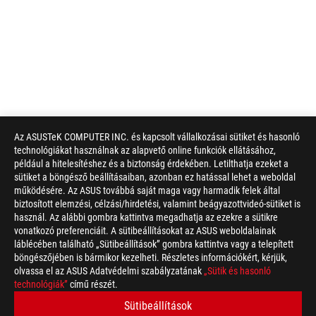
Az ASUSTeK COMPUTER INC. és kapcsolt vállalkozásai sütiket és hasonló
technológiákat használnak az alapvető online funkciók ellátásához,
például a hitelesítéshez és a biztonság érdekében. Letilthatja ezeket a
sütiket a böngésző beállításaiban, azonban ez hatással lehet a weboldal
működésére. Az ASUS továbbá saját maga vagy harmadik felek által
biztosított elemzési, célzási/hirdetési, valamint beágyazottvideó-sütiket is
használ. Az alábbi gombra kattintva megadhatja az ezekre a sütikre
vonatkozó preferenciáit. A sütibeállításokat az ASUS weboldalainak
láblécében található „Sütibeállítások” gombra kattintva vagy a telepített
böngészőjében is bármikor kezelheti. Részletes információkért, kérjük,
olvassa el az ASUS Adatvédelmi szabályzatának
„Sütik és hasonló
technológiák”
című részét.
Sütibeállítások