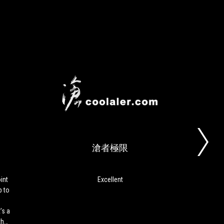
has
a
lot
going
for
it,
and,
most
importantly,
BUNNYGAMING.COM
滄
excels
Armed
Excellent
者
in
with
極
most
ROG’s
areas.
限
new
滄者極限
AimPoint
optical
sensor
with
int
Excellent
RO
a
p to
地位
DPI
推了
of
’s a
顆可
up
that
家們