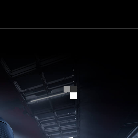
to
is
RO
36,000,
不僅
speed
-
野心
is
not
just
a
marketing
gimmick
anymore,
it’s
a
promise
of
a
beautiful
dream
that
came
true.
The