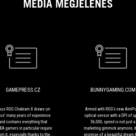
MÉDIA MEGJELENÉS
GAMEPRESS.CZ
Asus
ROG
Chakram
X
GAMEPRESS.CZ
BUNNYGAMING.COM
draws
on
Asus'
many
sus ROG Chakram X draws on
Armed with ROG’s new AimPo
years
us' many years of experience
optical sensor with a DPI of u
of
and contains everything that
36,000, speed is not just a
experience
A gamers in particular require
marketing gimmick anymore, it
and
om it, especially thanks to the
promise of a beautiful dream 