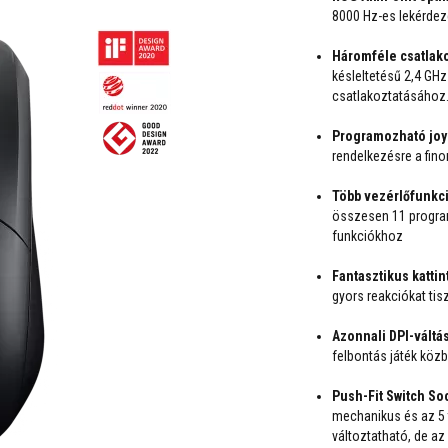
8000 Hz-es lekérdezé
Háromféle csatlako
késleltetésű 2,4 GHz
csatlakoztatásához
Programozható joys
rendelkezésre a fino
Több vezérlőfunkc
összesen 11 progra
funkciókhoz
Fantasztikus kattin
gyors reakciókat tis
Azonnali DPI-váltá
felbontás játék köz
Push-Fit Switch Soc
mechanikus és az 5 t
változtatható, de a