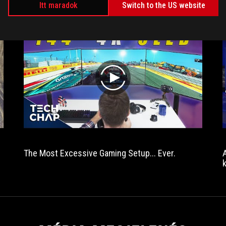
fingertips.
Itt maradok
Switch to the US website
play
The Most Excessive Gaming Setup... Ever.
f