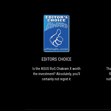
EDITORS
Is
CHOICE
the
ASUS
RoG
Chakram
EDITORS CHOICE
X
worth
Is the ASUS RoG Chakram X worth
Tha
the
the investment? Absolutely, you’ll
f
investment?
certainly not regret it.
not
Absolutely,
s
you’ll
to
certainly
not
off
regret
it.