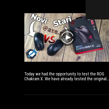
play
Today we had the opportunity to test the ROG
Chakram X. We have already tested the original
ROG Chakram mouse at AX, which became part o
Dulet's ROG setup.