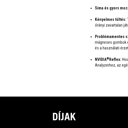
Sima és gyors moz
Kényelmes töltés:
T
órányi zavartalan já
Problémamentes sz
mágneses gombok és 
és a használati érz
®
NVIDIA
Reflex:
Hiva
Analyzerhez, az egé
DÍJAK