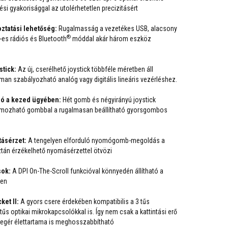
si gyakorisággal az utolérhetetlen precizitásért
ztatási lehetőség:
Rugalmasság a vezetékes USB, alacsony
®
-es rádiós és Bluetooth
móddal akár három eszköz
.
tick:
Az új, cserélhető joystick többféle méretben áll
man szabályozható analóg vagy digitális lineáris vezérléshez.
ió a kezed ügyében:
Hét gomb és négyirányú joystick
mozható gombbal a rugalmasan beállítható gyorsgombos
tásérzet:
A tengelyen elforduló nyomógomb-megoldás a
ztán érzékelhető nyomásérzettel ötvözi
sok:
A DPI On-The-Scroll funkcióval könnyedén állítható a
ben
ket II:
A gyors csere érdekében kompatibilis a 3 tűs
űs optikai mikrokapcsolókkal is. Így nem csak a kattintási erő
z egér élettartama is meghosszabbítható