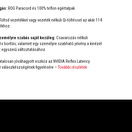
gás:
ROG Paracord és 100% teflon egértalpak
öltsd vezetékkel vagy vezeték nélküli Qi-töltéssel az akár 114
tékhoz
emélyre szabás saját kezűleg:
Csavarozás nélküli
borítás, valamint egy személyre szabható jelvény a kinézet
et egyszerű változtatásához
talosan jóváhagyott eszköz az NVIDIA Reflex Latency
r válaszkészségének figyelésére –
További részletek