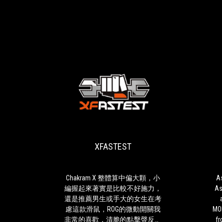
XFASTEST
Chakram
X
整
體
XFASTEST
算
中
偏
大
Chakram X 整體算中偏大顆，小
A
顆，
編握起來著實是比較不好施力，
As
小
還是推薦男生或手大的女生在考
編
慮這款滑鼠，ROG的微動開關我
MOB
握
非常的喜歡，清脆的點擊聲反饋
fr