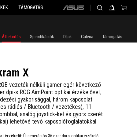
KEK
TÁMOGATÁS
ASUS
home
logo
Áttekintés
Specifikációk
Díjak
Galéria
Támogatás
kram X
GB vezeték nélküli gamer egér következő
er dpi-s ROG AimPoint optikai érzékelővel,
dezési gyakorisággal, három kapcsolati
es rádiós / Bluetooth / vezetékes), 11
mbbal, analóg joystick-kel és gyors cserét
kai) lehetővé tevő kapcsolófoglalatokkal
ai érzékelő:
Új generációs 36 ezer dpi-s optikai érzékelő