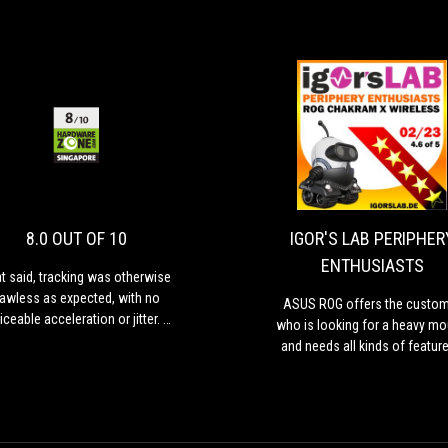
8.0
That
OUT
said,
tracking
OF
was
10
otherwise
8.0 OUT OF 10
IGOR'S LAB PERIPHER
flawless
ENTHUSIASTS
as
t said, tracking was otherwise
expected,
lawless as expected, with no
ASUS ROG offers the custo
with
iceable acceleration or jitter. A
who is looking for a heavy m
no
witch at the bottom lets you
and needs all kinds of feature
noticeable
ggle between Bluetooth, wired,
the right nager. From
acceleration
and 2.4GHz wireless modes,
programmable buttons to RGB
or
ering plenty of versatility right
hyper-polling with 8,000 Hz
jitter.
at your fingertips.
everything is there. The
A