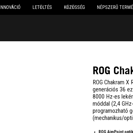
INNOVÁCIÓ
LETÖLTÉS
KÖZÖSSÉG
NÉPSZERŰ TERMÉ
ROG Cha
ROG Chakram X R
generációs 36 ez
8000 Hz-es lekér
móddal (2,4 GHz-
programozható go
(mechanikus/opti
ROG AimPoint optik