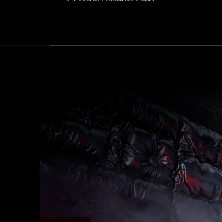
起
感也十分充足，以上就看玩家的
wid
來
需求囉！
de
著
實
是
比
較
不
好
施
力，
還
是
推
薦
男
生
或
手
大
的