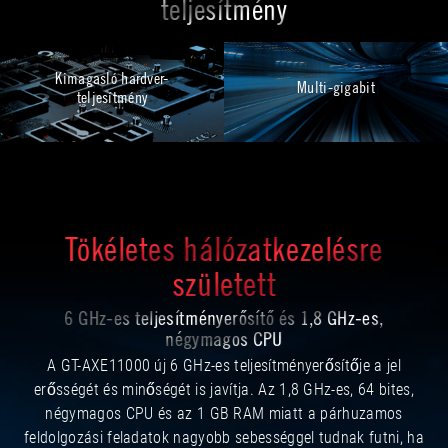
teljesítmény
Kimagasló hardver-
Multi-gigabit
teljesítmény
Tökéletes hálózatkezelésre
született
6 GHz-es teljesítményerősítő és 1,8 GHz-es,
négymagos CPU
A GT-AXE11000 új 6 GHz-es teljesítményerősítője a jel
erősségét és minőségét is javítja. Az 1,8 GHz-es, 64 bites,
négymagos CPU és az 1 GB RAM miatt a párhuzamos
feldolgozási feladatok nagyobb sebességgel tudnak futni, ha