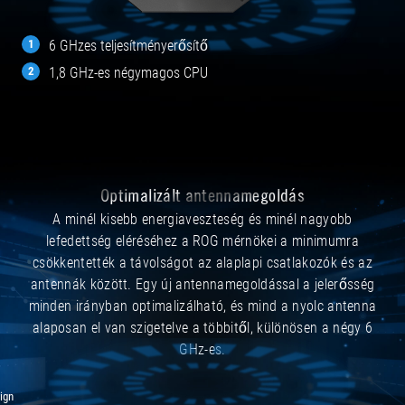
6 GHzes teljesítményerősítő
1,8 GHz-es négymagos CPU
Optimalizált antennamegoldás
A minél kisebb energiaveszteség és minél nagyobb
lefedettség eléréséhez a ROG mérnökei a minimumra
csökkentették a távolságot az alaplapi csatlakozók és az
antennák között. Egy új antennamegoldással a jelerősség
minden irányban optimalizálható, és mind a nyolc antenna
alaposan el van szigetelve a többitől, különösen a négy 6
GHz-es.