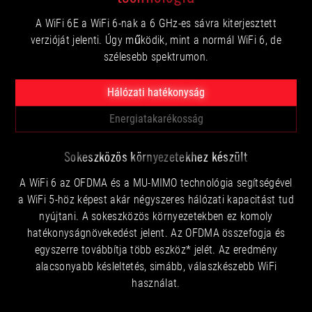
A WiFi 6E a WiFi 6-nak a 6 GHz-es sávra kiterjesztett
verzióját jelenti. Úgy működik, mint a normál WiFi 6, de
szélesebb spektrumon.
Hálózati hatékonyság
Energiatakarékosság
Sokeszközös környezetekhez készült
A WiFi 6 az OFDMA és a MU-MIMO technológia segítségével
a WiFi 5-höz képest akár négyszeres hálózati kapacitást tud
nyújtani. A sokeszközös környezetekben ez komoly
hatékonyságnövekedést jelent. Az OFDMA összefogja és
egyszerre továbbítja több eszköz* jelét. Az eredmény
alacsonyabb késleltetés, simább, válaszkészebb WiFi
használat.