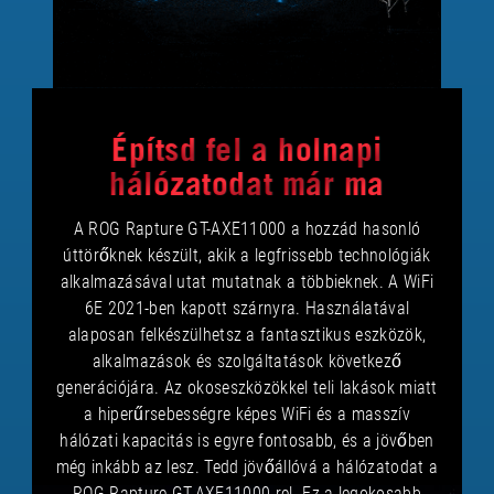
Építsd fel a holnapi
hálózatodat már ma
A ROG Rapture GT-AXE11000 a hozzád hasonló
úttörőknek készült, akik a legfrissebb technológiák
alkalmazásával utat mutatnak a többieknek. A WiFi
6E 2021-ben kapott szárnyra. Használatával
alaposan felkészülhetsz a fantasztikus eszközök,
alkalmazások és szolgáltatások következő
generációjára. Az okoseszközökkel teli lakások miatt
a hiperűrsebességre képes WiFi és a masszív
hálózati kapacitás is egyre fontosabb, és a jövőben
még inkább az lesz. Tedd jövőállóvá a hálózatodat a
ROG Rapture GT-AXE11000-rel. Ez a legokosabb