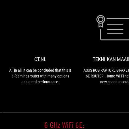
future-proof.
quality
are
excellent,
and
the
CT.NL
All
design
in
is
all,
also
it
appealing.
can
CT.NL
TEKNIIKAN MAA
be
concluded
All in all, it can be concluded that this is
ASUS ROG RAPTURE GT-AXE1
that
a (gaming) router with many options
6E ROUTER. Home Wi-Fi ne
this
and great performance.
new speed record
is
a
(gaming)
router
with
many
options
6 GHz WiFi 6E:
and
great