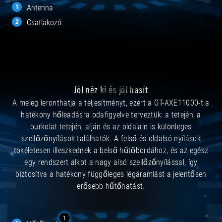
Antenna
Csatlakozó
Jól néz ki és jól hasít
A meleg leronthatja a teljesítményt, ezért a GT-AXE11000-t a
hatékony hőleadásra odafigyelve terveztük: a tetején, a
burkolat tetején, alján és az oldalain is különleges
szellőzőnyílások találhatók. A felső és oldalsó nyílások
tökéletesen illeszkednek a belső hűtőbordához, és az egész
egy rendszert alkot a nagy alsó szellőzőnyílással, így
biztosítva a hatékony függőleges légáramlást a jelentősen
erősebb hűtőhatást.