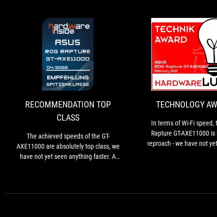
RECOMMENDATION
The
TOP
achieved
speeds
CLASS
of
the
RECOMMENDATION TOP
TECHNOLOGY A
GT-
CLASS
AXE11000
In terms of Wi-Fi speed,
are
Rapture GT-AXE11000 is
The achieved speeds of the GT-
absolutely
reproach - we have not yet
AXE11000 are absolutely top class, we
top
faster router. In WiFi 6E, 
have not yet seen anything faster. A
class,
everything we have teste
wealth of features and the good
we
hardware so far.
implementation of the app interface
have
speak for themselves. The case's feel
not
and quality are excellent, and the
yet
design is also appealing.
seen