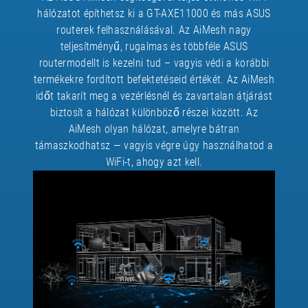
hálózatot építhetsz ki a GT-AXE11000 és más ASUS
routerek felhasználásával. Az AiMesh nagy
teljesítményű, rugalmas és többféle ASUS
routermodellt is kezelni tud – vagyis védi a korábbi
termékekre fordított befektetéseid értékét. Az AiMesh
időt takarít meg a vezérlésnél és zavartalan átjárást
biztosít a hálózat különböző részei között. Az
AiMesh olyan hálózat, amelyre bátran
támaszkodhatsz — vagyis végre úgy használhatod a
WiFi-t, ahogy azt kell.