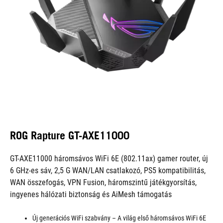
ROG Rapture GT-AXE11000
GT-AXE11000 háromsávos WiFi 6E (802.11ax) gamer router, új
6 GHz-es sáv, 2,5 G WAN/LAN csatlakozó, PS5 kompatibilitás,
WAN összefogás, VPN Fusion, háromszintű játékgyorsítás,
ingyenes hálózati biztonság és AiMesh támogatás
Új generációs WiFi szabvány – A világ első háromsávos WiFi 6E