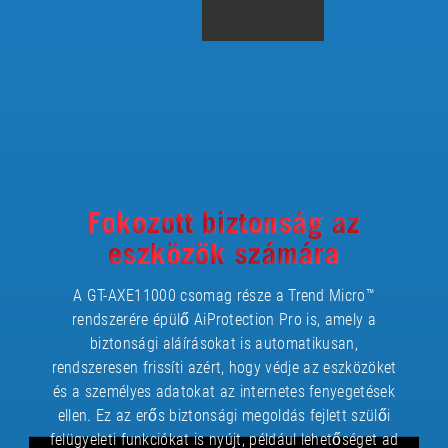
Fokozott biztonság az
eszközök számára
A GT-AXE11000 csomag része a Trend Micro™
rendszerére épülő AiProtection Pro is, amely a
biztonsági aláírásokat is automatikusan,
rendszeresen frissíti azért, hogy védje az eszközöket
és a személyes adatokat az internetes fenyegetések
ellen. Ez az erős biztonsági megoldás fejlett szülői
felügyeleti funkciókat is nyújt, például lehetőséget ad