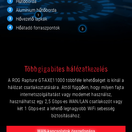
Hűtőborda
Alumínium hűtőborda
Hővezető lapkák
Hőátadó forraszpontok
Többgigabites hálózatkezelés
A ROG Rapture GT-AXE11000 többféle lehetőséget is kínál a
hálózat csatlakoztatására. Attól függően, hogy milyen fajta
internetszolgáltatást vagy modemet használsz,
használhatsz egy 2,5 Gbps-es WAN/LAN csatlakozót vagy
két 1 Gbps-est a lehető legnagyobb WiFi sebesség
biztosításához.
WAN-kapcsolatok összefogása