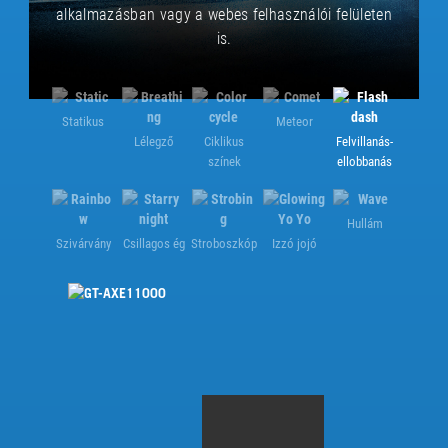
alkalmazásban vagy a webes felhasználói felületen
is.
Statikus
Meteor
Lélegző
Ciklikus
Felvillanás-
színek
ellobbanás
Hullám
Szivárvány
Csillagos ég
Stroboszkóp
Izzó jojó