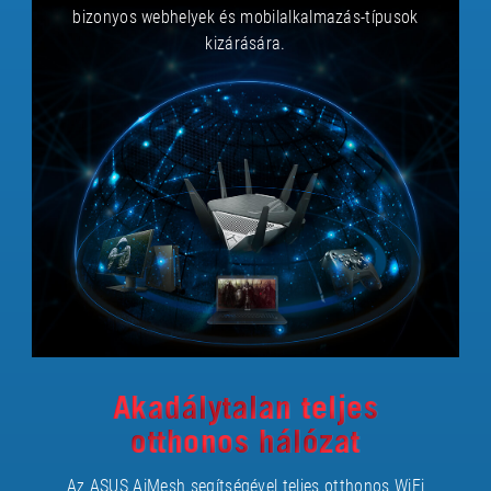
bizonyos webhelyek és mobilalkalmazás-típusok
kizárására.
Akadálytalan teljes
otthonos hálózat
Az ASUS AiMesh segítségével teljes otthonos WiFi