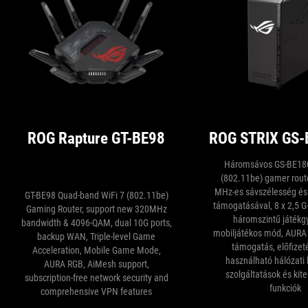
ROG Rapture GT-BE98
ROG STRIX GS
Háromsávos GS-BE180
(802.11be) gamer route
MHz-es sávszélesség é
GT-BE98 Quad-band WiFi 7 (802.11be)
támogatásával, 8 x 2,5 G
Gaming Router, support new 320MHz
háromszintű játékgy
bandwidth & 4096-QAM, dual 10G ports,
mobiljátékos mód, AURA
backup WAN, Triple-level Game
támogatás, előfizet
Acceleration, Mobile Game Mode,
használható hálózati 
AURA RGB, AiMesh support,
szolgáltatások és kite
subscription-free network security and
funkciók
comprehensive VPN features