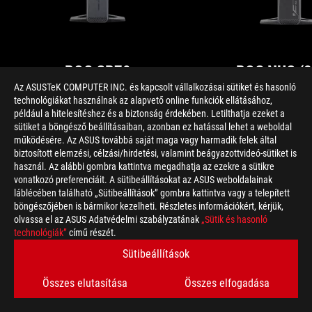
ROG GR70
ROG NUC (2
Az ASUSTeK COMPUTER INC. és kapcsolt vállalkozásai sütiket és hasonló
A ROG GR70 extrém teljesítményre
technológiákat használnak az alapvető online funkciók ellátásához,
képes az akár AMD Ryzen™ 9
például a hitelesítéshez és a biztonság érdekében. Letilthatja ezeket a
9955HX3D processzorral és az
sütiket a böngésző beállításaiban, azonban ez hatással lehet a weboldal
NVIDIA® GeForce RTX™ 5070 Laptop
működésére. Az ASUS továbbá saját maga vagy harmadik felek által
biztosított elemzési, célzási/hirdetési, valamint beágyazottvideó-sütiket is
GPU-val. A kompakt, mindössze 3
Gaming Redefined: P
használ. Az alábbi gombra kattintva megadhatja az ezekre a sütikre
literes térfogatú gép brutális
Precision
vonatkozó preferenciáit. A sütibeállításokat az ASUS weboldalainak
játékteljesítménye mellé WiFi 7,
láblécében található „Sütibeállítások” gombra kattintva vagy a telepített
személyre szabható ARGB megvilágítás
böngészőjében is bármikor kezelheti. Részletes információkért, kérjük,
és problémamentes bővíthetőség
olvassa el az ASUS Adatvédelmi szabályzatának
„Sütik és hasonló
társul.
technológiák”
című részét.
Sütibeállítások
Összes elutasítása
Összes elfogadása