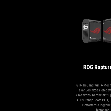
ROG Raptur
GT6 Tri-Band WiFi 6 Mesh
akár 540 m2-es lefedett
csatlakozó, háromszintű j
ASUS RangeBoost Plus, 5,
élettartamra ingyene
biztonság