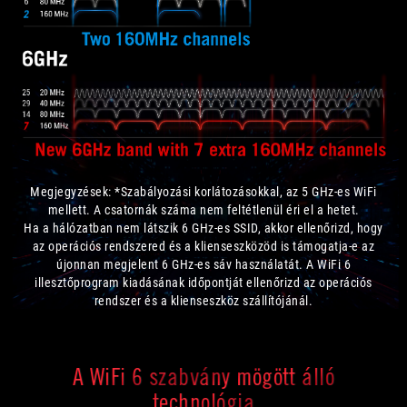
Megjegyzések: *Szabályozási korlátozásokkal, az 5 GHz-es WiFi
mellett. A csatornák száma nem feltétlenül éri el a hetet.
Ha a hálózatban nem látszik 6 GHz-es SSID, akkor ellenőrizd, hogy
az operációs rendszered és a klienseszközöd is támogatja-e az
újonnan megjelent 6 GHz-es sáv használatát. A WiFi 6
illesztőprogram kiadásának időpontját ellenőrizd az operációs
rendszer és a klienseszköz szállítójánál.
A WiFi 6 szabvány mögött álló
technológia