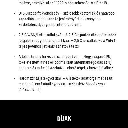
routere, amellyel akár 11000 Mbps sebesség is elérhető.
Új 6 GHz-es frekvenciasáv – szélesebb csatornák és nagyobb
kapacitás a magasabb teljesítményért, alacsonyabb
késleltetésért, enyhébb interferenciáért.
2,5 G WAN/LAN csatlakozó – A 2,5 G-s porton átmenő minden
forgalom nagyobb prioritást kap. A 2,5 G-s csatlakozó a WiFi 6
teljes potenciálját kiaknázhatóvá teszi.
A teljesítmény tervezési szempont volt – Négymagos CPU,
tökéletesített hűtés és optimalizált antennamegoldás az új
generációs számítástechnikai lehetőségek kihasználásához.
Háromszintű játékgyorsítás – A játékok adatforgalmát az út
minden állomásánál gyorsítja – az eszköztől egészen a
játékszerverig.
DÍJAK